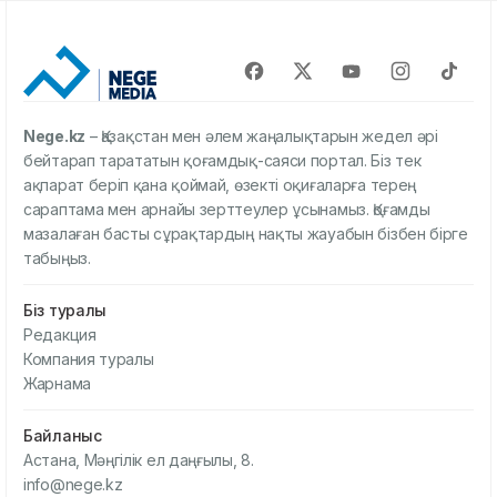
Nege.kz
– Қазақстан мен әлем жаңалықтарын жедел әрі
бейтарап тарататын қоғамдық-саяси портал. Біз тек
ақпарат беріп қана қоймай, өзекті оқиғаларға терең
сараптама мен арнайы зерттеулер ұсынамыз. Қоғамды
мазалаған басты сұрақтардың нақты жауабын бізбен бірге
табыңыз.
Біз туралы
Редакция
Компания туралы
Жарнама
Байланыс
Астана, Мәңгілік ел даңғылы, 8.
info@nege.kz