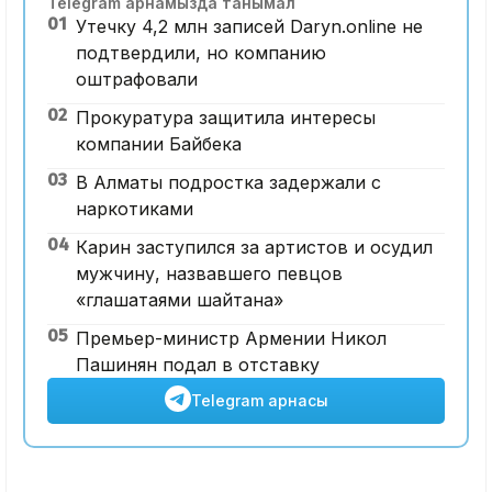
Telegram арнамызда танымал
01
Утечку 4,2 млн записей Daryn.online не
подтвердили, но компанию
оштрафовали
02
Прокуратура защитила интересы
компании Байбека
03
В Алматы подростка задержали с
наркотиками
04
Карин заступился за артистов и осудил
мужчину, назвавшего певцов
«глашатаями шайтана»
05
Премьер-министр Армении Никол
Пашинян подал в отставку
Telegram арнасы