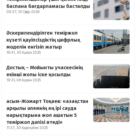
баспана бағдарламасы басталды
09:37, 19 Сәуір 2026
Әскерилендірілген теміржол
күзеті қауіпсіздіктің цифрлық
моделін енгізіп жатыр
16:41, 30 Қазан 2025
Достық – Мойынты учаскесінің
екінші жолы іске қосылды
19:31, 06 Қазан 2025
Қасым-Жомарт Тоқаев: «Қазақстан
арқылы әлемнің ең ірі сауда
нарықтарына жол ашатын 5
теміржол дәлізі өтеді»
11:37, 30 Қыркүйек 2025