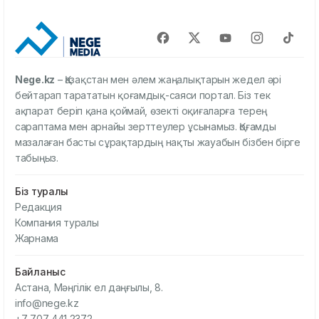
Nege.kz
– Қазақстан мен әлем жаңалықтарын жедел әрі
бейтарап тарататын қоғамдық-саяси портал. Біз тек
ақпарат беріп қана қоймай, өзекті оқиғаларға терең
сараптама мен арнайы зерттеулер ұсынамыз. Қоғамды
мазалаған басты сұрақтардың нақты жауабын бізбен бірге
табыңыз.
Біз туралы
Редакция
Компания туралы
Жарнама
Байланыс
Астана, Мәңгілік ел даңғылы, 8.
info@nege.kz
+7 707 441 2372