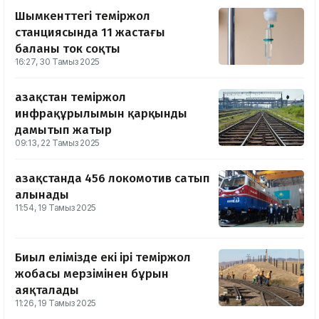
Шымкенттегі теміржол
станциясында 11 жастағы
баланы ток соқты
16:27, 30 Тамыз 2025
Қазақстан теміржол
инфрақұрылымын қарқынды
дамытып жатыр
09:13, 22 Тамыз 2025
Қазақстанда 456 локомотив сатып
алынады
11:54, 19 Тамыз 2025
Биыл елімізде екі ірі теміржол
жобасы мерзімінен бұрын
аяқталады
11:26, 19 Тамыз 2025