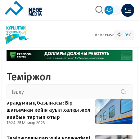
Алматы
+3°C
Теміржол
Қарақұмның базынасы: Бір
шағымнан кейін ауыл халқы жол
азабын тартып отыр
12:24, 25 Мамыр 2026
Теміржолшылар үшін қолжетімді