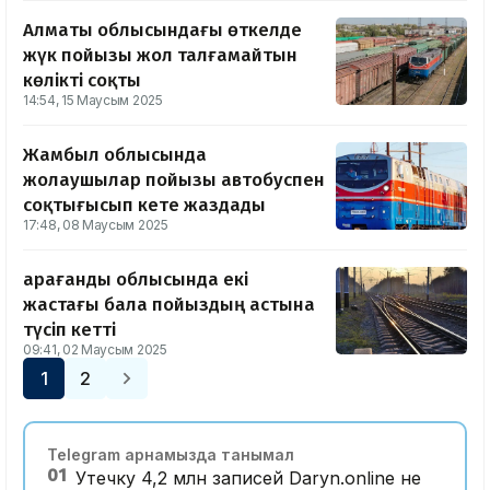
Алматы облысындағы өткелде
жүк пойызы жол талғамайтын
көлікті соқты
14:54, 15 Маусым 2025
Жамбыл облысында
жолаушылар пойызы автобуспен
соқтығысып кете жаздады
17:48, 08 Маусым 2025
Қарағанды облысында екі
жастағы бала пойыздың астына
түсіп кетті
09:41, 02 Маусым 2025
1
2
Telegram арнамызда танымал
01
Утечку 4,2 млн записей Daryn.online не