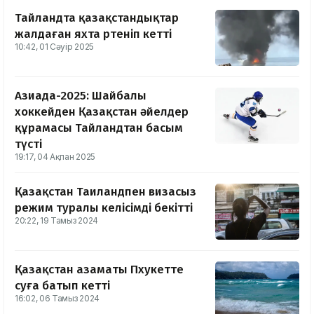
Тайландта қазақстандықтар
жалдаған яхта өртеніп кетті
10:42, 01 Сәуір 2025
Азиада-2025: Шайбалы
хоккейден Қазақстан әйелдер
құрамасы Тайландтан басым
түсті
19:17, 04 Ақпан 2025
Қазақстан Таиландпен визасыз
режим туралы келісімді бекітті
20:22, 19 Тамыз 2024
Қазақстан азаматы Пхукетте
суға батып кетті
16:02, 06 Тамыз 2024