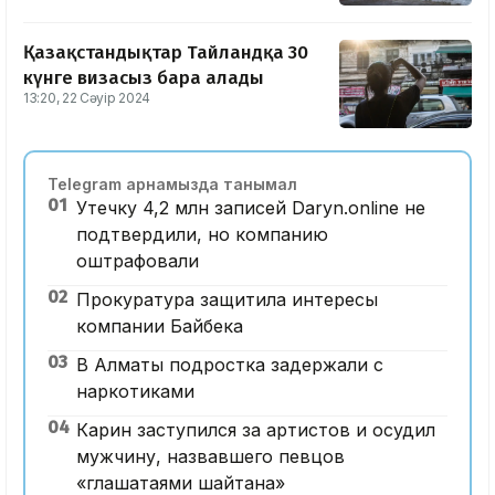
Қазақстандықтар Тайландқа 30
күнге визасыз бара алады
13:20, 22 Сәуір 2024
Telegram арнамызда танымал
01
Утечку 4,2 млн записей Daryn.online не
подтвердили, но компанию
оштрафовали
02
Прокуратура защитила интересы
компании Байбека
03
В Алматы подростка задержали с
наркотиками
04
Карин заступился за артистов и осудил
мужчину, назвавшего певцов
«глашатаями шайтана»