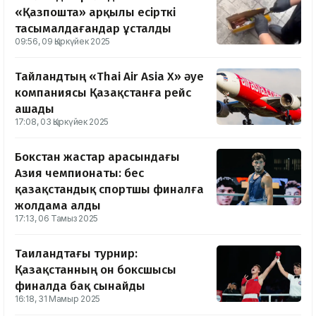
«Қазпошта» арқылы есірткі
тасымалдағандар ұсталды
09:56, 09 Қыркүйек 2025
Тайландтың «Thai Air Asia X» әуе
компаниясы Қазақстанға рейс
ашады
17:08, 03 Қыркүйек 2025
Бокстан жастар арасындағы
Азия чемпионаты: бес
қазақстандық спортшы финалға
жолдама алды
17:13, 06 Тамыз 2025
Таиландтағы турнир:
Қазақстанның он боксшысы
финалда бақ сынайды
16:18, 31 Мамыр 2025