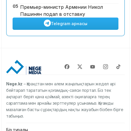
05
Премьер-министр Армении Никол
Пашинян подал в отставку
Telegram арнасы
Nege.kz
– Қазақстан мен әлем жаңалықтарын жедел әрі
бейтарап тарататын қоғамдық-саяси портал. Біз тек
ақпарат беріп қана қоймай, өзекті оқиғаларға терең
сараптама мен арнайы зерттеулер ұсынамыз. Қоғамды
мазалаған басты сұрақтардың нақты жауабын бізбен бірге
табыңыз.
Біз туралы