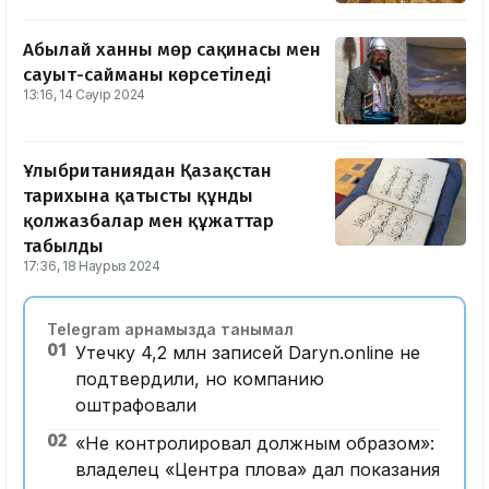
Абылай ханның мөр сақинасы мен
сауыт-сайманы көрсетіледі
13:16, 14 Сәуір 2024
Ұлыбританиядан Қазақстан
тарихына қатысты құнды
қолжазбалар мен құжаттар
табылды
17:36, 18 Наурыз 2024
Telegram арнамызда танымал
01
Утечку 4,2 млн записей Daryn.online не
подтвердили, но компанию
оштрафовали
02
«Не контролировал должным образом»:
владелец «Центра плова» дал показания