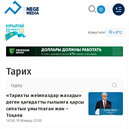
Алматы
+3°C
Тарих
«Тарихты жеңімпаздар жазады»
деген қағидаттың ғылымға қарсы
сипатын ұмытпаған жөн –
Тоқаев
14:58, 19 Мамыр 2026