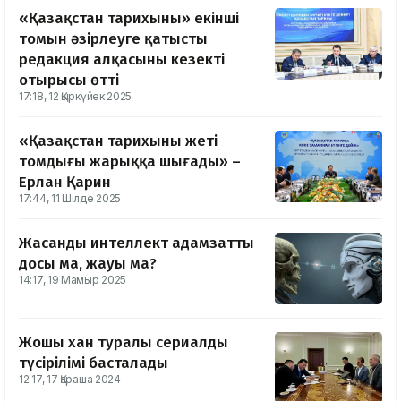
«Қазақстан тарихының» екінші
томын әзірлеуге қатысты
редакция алқасының кезекті
отырысы өтті
17:18, 12 Қыркүйек 2025
«Қазақстан тарихының жеті
томдығы жарыққа шығады» –
Ерлан Қарин
17:44, 11 Шілде 2025
Жасанды интеллект адамзаттың
досы ма, жауы ма?
14:17, 19 Мамыр 2025
Жошы хан туралы сериалдың
түсірілімі басталады
12:17, 17 Қараша 2024