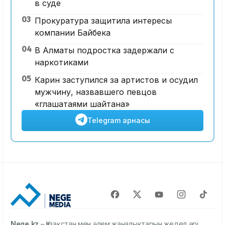
в суде
03
Прокуратура защитила интересы
компании Байбека
04
В Алматы подростка задержали с
наркотиками
05
Карин заступился за артистов и осудил
мужчину, назвавшего певцов
«глашатаями шайтана»
Telegram арнасы
Nege.kz
– Қазақстан мен әлем жаңалықтарын жедел әрі