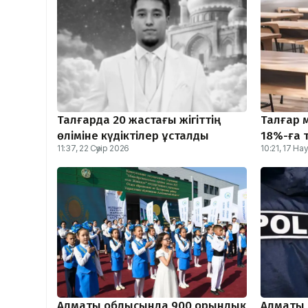
Талғарда 20 жастағы жігіттің
Талғар 
өліміне күдіктілер ұсталды
18%-ға 
11:37, 22 Сәуір 2026
10:21, 17 Н
Алматы облысында 900 орындық
Алматы 