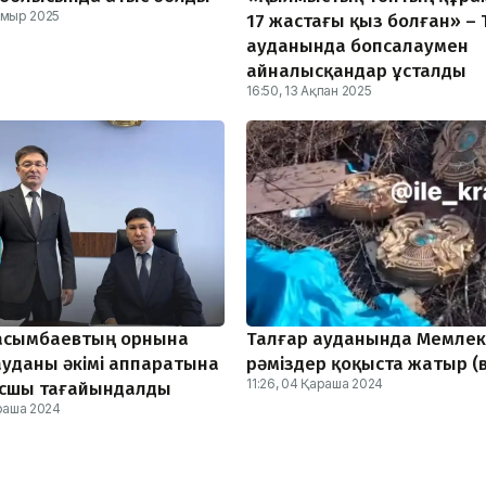
амыр 2025
17 жастағы қыз болған» – 
ауданында бопсалаумен
айналысқандар ұсталды
16:50, 13 Ақпан 2025
асымбаевтың орнына
Талғар ауданында Мемлек
ауданы әкімі аппаратына
рәміздер қоқыста жатыр (
11:26, 04 Қараша 2024
асшы тағайындалды
араша 2024