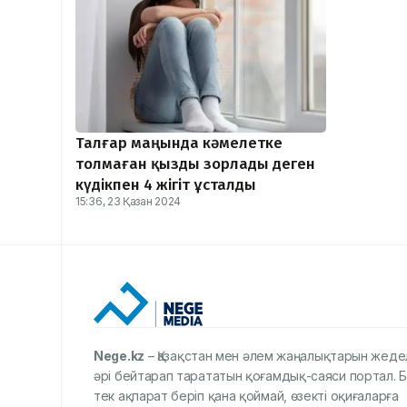
Талғар маңында кәмелетке
толмаған қызды зорлады деген
күдікпен 4 жігіт ұсталды
15:36, 23 Қазан 2024
Nege.kz
– Қазақстан мен әлем жаңалықтарын жеде
әрі бейтарап тарататын қоғамдық-саяси портал. Б
тек ақпарат беріп қана қоймай, өзекті оқиғаларға