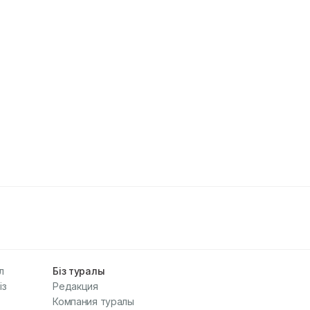
л
Біз туралы
із
Редакция
Компания туралы