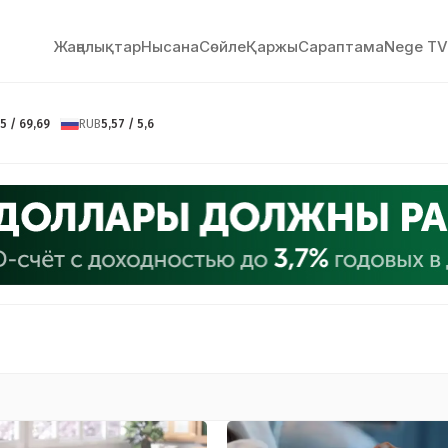
Жаңалықтар
Нысана
Сөйлe
Қаржы
Сараптама
Nege TV
5 / 69,69
RUB
5,57 / 5,6