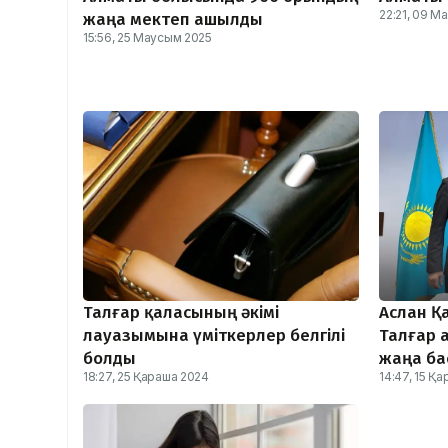
22:21, 09 М
жаңа мектеп ашылды
15:56, 25 Маусым 2025
Талғар қаласының әкімі
Аслан Қ
лауазымына үміткерлер белгілі
Талғар 
болды
жаңа б
18:27, 25 Қараша 2024
14:47, 15 Қ