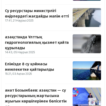
Су ресурстары министрлігі
өңірлердегі жағдайды мәлім етті
17:41, 21 Наурыз 2025
Қазақстанда Ұлттық
гидрогеологиялық қызмет қайта
құрылады
14:43, 05 Наурыз 2025
Елімізде 8 су қоймасы
мемлекетке қайтарылды
15:21, 03 Ақпан 2025
Қанат Бозымбаев: Қазақстан — су
ресурстарының жартысына
жуығын көршілерімен бөлісетін