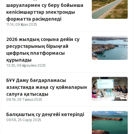
шаруалармен су беру бойынша
келісімшарттар электронды
форматта рәсімделеді
11:14, 09 Қазан 2025
2026 жылдың соңына дейін су
ресурстарының бірыңғай
цифрлық платформасы
құрылады
13:35, 09 Қыркүйек 2025
БҰҰ Даму бағдарламасы
Қазақстанда жаңа су қоймаларын
салуға қатысады
09:19, 29 Тамыз 2025
Балқаштың су деңгейі көтерілді
09:59, 25 Сәуір 2025