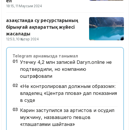
ел
18:15, 11 Маусым 2024
Қазақстанда су ресурстарының
бірыңғай ақпараттық жүйесі
жасалады
12:53, 10 Қаңтар 2024
Telegram арнамызда танымал
01
Утечку 4,2 млн записей Daryn.online не
подтвердили, но компанию
оштрафовали
02
«Не контролировал должным образом»:
владелец «Центра плова» дал показания
в суде
03
Карин заступился за артистов и осудил
мужчину, назвавшего певцов
«глашатаями шайтана»