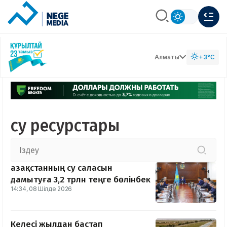
Алматы
+3°C
су ресурстары
Қазақстанның су саласын
дамытуға 3,2 трлн теңге бөлінбек
14:34, 08 Шілде 2026
Келесі жылдан бастап