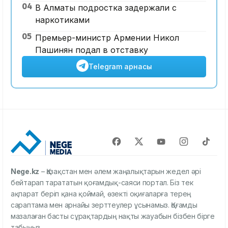
04
В Алматы подростка задержали с
наркотиками
05
Премьер-министр Армении Никол
Пашинян подал в отставку
Telegram арнасы
Nege.kz
– Қазақстан мен әлем жаңалықтарын жедел әрі
бейтарап тарататын қоғамдық-саяси портал. Біз тек
ақпарат беріп қана қоймай, өзекті оқиғаларға терең
сараптама мен арнайы зерттеулер ұсынамыз. Қоғамды
мазалаған басты сұрақтардың нақты жауабын бізбен бірге
табыңыз.