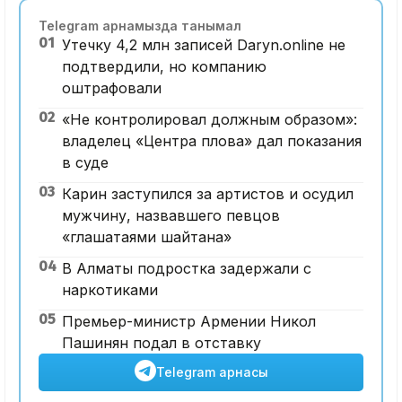
Telegram арнамызда танымал
01
Утечку 4,2 млн записей Daryn.online не
подтвердили, но компанию
оштрафовали
02
«Не контролировал должным образом»:
владелец «Центра плова» дал показания
в суде
03
Карин заступился за артистов и осудил
мужчину, назвавшего певцов
«глашатаями шайтана»
04
В Алматы подростка задержали с
наркотиками
05
Премьер-министр Армении Никол
Пашинян подал в отставку
Telegram арнасы