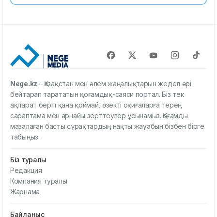
Nege.kz
– Қазақстан мен әлем жаңалықтарын жедел әрі
бейтарап тарататын қоғамдық-саяси портал. Біз тек
ақпарат беріп қана қоймай, өзекті оқиғаларға терең
сараптама мен арнайы зерттеулер ұсынамыз. Қоғамды
мазалаған басты сұрақтардың нақты жауабын бізбен бірге
табыңыз.
Біз туралы
Редакция
Компания туралы
Жарнама
Байланыс