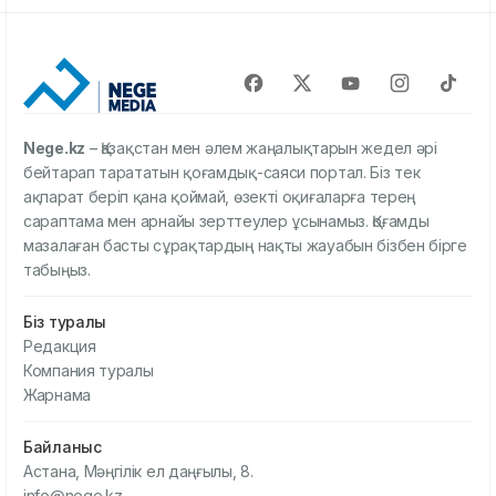
Nege.kz
– Қазақстан мен әлем жаңалықтарын жедел әрі
бейтарап тарататын қоғамдық-саяси портал. Біз тек
ақпарат беріп қана қоймай, өзекті оқиғаларға терең
сараптама мен арнайы зерттеулер ұсынамыз. Қоғамды
мазалаған басты сұрақтардың нақты жауабын бізбен бірге
табыңыз.
Біз туралы
Редакция
Компания туралы
Жарнама
Байланыс
Астана, Мәңгілік ел даңғылы, 8.
info@nege.kz