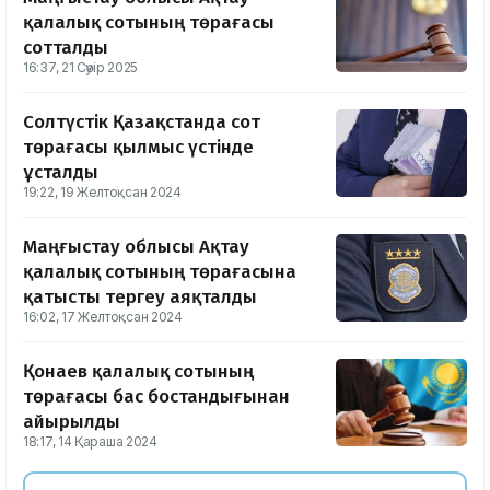
қалалық сотының төрағасы
сотталды
16:37, 21 Сәуір 2025
Солтүстік Қазақстанда сот
төрағасы қылмыс үстінде
ұсталды
19:22, 19 Желтоқсан 2024
Маңғыстау облысы Ақтау
қалалық сотының төрағасына
қатысты тергеу аяқталды
16:02, 17 Желтоқсан 2024
Қонаев қалалық сотының
төрағасы бас бостандығынан
айырылды
18:17, 14 Қараша 2024