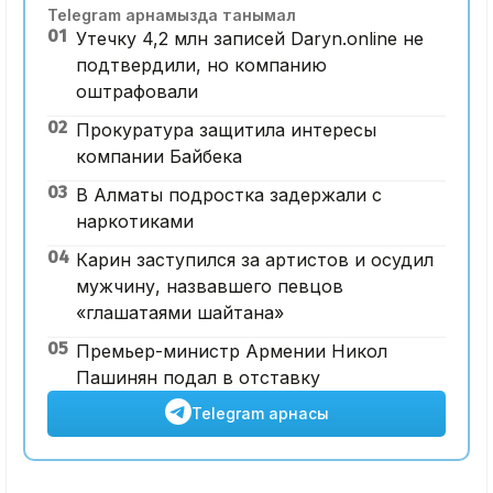
Telegram арнамызда танымал
01
Утечку 4,2 млн записей Daryn.online не
подтвердили, но компанию
оштрафовали
02
Прокуратура защитила интересы
компании Байбека
03
В Алматы подростка задержали с
наркотиками
04
Карин заступился за артистов и осудил
мужчину, назвавшего певцов
«глашатаями шайтана»
05
Премьер-министр Армении Никол
Пашинян подал в отставку
Telegram арнасы