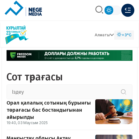
Алматы
+3°C
Сот төрағасы
Орал қалалық сотының бұрынғы
төрағасы бас бостандығынан
айырылды
19:40, 03 Маусым 2025
Маңғыстау облысы Ақтау