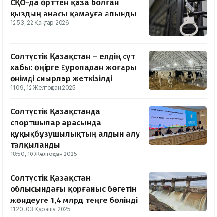
СҚО-да өрттен қаза болған
қыздың анасы қамауға алынды
12:53, 22 Қаңтар 2026
Солтүстік Қазақстан – елдің сүт
хабы: өңірге Еуропадан жоғары
өнімді сиырлар жеткізілді
11:09, 12 Желтоқсан 2025
Солтүстік Қазақстанда
спортшылар арасында
құқықбұзушылықтың алдын алу
талқыланды
18:50, 10 Желтоқсан 2025
Солтүстік Қазақстан
облысындағы қорғаныс бөгетін
жөндеуге 1,4 млрд теңге бөлінді
11:20, 03 Қараша 2025