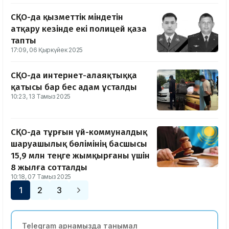
СҚО-да қызметтік міндетін
атқару кезінде екі полицей қаза
тапты
17:09, 06 Қыркүйек 2025
СҚО-да интернет-алаяқтыққа
қатысы бар бес адам ұсталды
10:23, 13 Тамыз 2025
СҚО-да тұрғын үй-коммуналдық
шаруашылық бөлімінің басшысы
15,9 млн теңге жымқырғаны үшін
8 жылға сотталды
10:18, 07 Тамыз 2025
1
2
3
Telegram арнамызда танымал