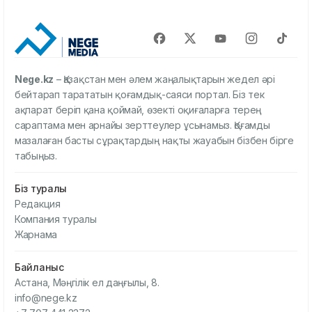
Nege.kz
– Қазақстан мен әлем жаңалықтарын жедел әрі
бейтарап тарататын қоғамдық-саяси портал. Біз тек
ақпарат беріп қана қоймай, өзекті оқиғаларға терең
сараптама мен арнайы зерттеулер ұсынамыз. Қоғамды
мазалаған басты сұрақтардың нақты жауабын бізбен бірге
табыңыз.
Біз туралы
Редакция
Компания туралы
Жарнама
Байланыс
Астана, Мәңгілік ел даңғылы, 8.
info@nege.kz