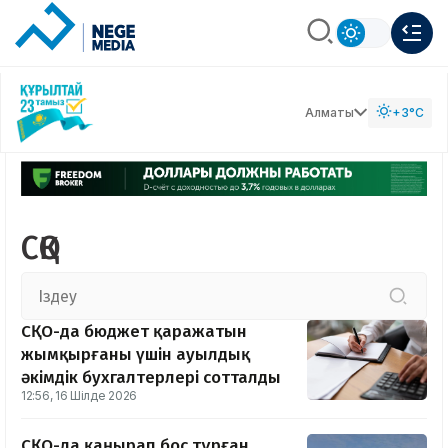
Алматы
+3°C
СҚО
СҚО-да бюджет қаражатын
жымқырғаны үшін ауылдық
әкімдік бухгалтерлері сотталды
12:56, 16 Шілде 2026
СҚО-да қаңырап бос тұрған