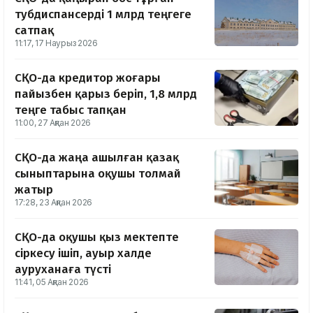
тубдиспансерді 1 млрд теңгеге
сатпақ
11:17, 17 Наурыз 2026
СҚО-да кредитор жоғары
пайызбен қарыз беріп, 1,8 млрд
теңге табыс тапқан
11:00, 27 Ақпан 2026
СҚО-да жаңа ашылған қазақ
сыныптарына оқушы толмай
жатыр
17:28, 23 Ақпан 2026
СҚО-да оқушы қыз мектепте
сіркесу ішіп, ауыр халде
ауруханаға түсті
11:41, 05 Ақпан 2026