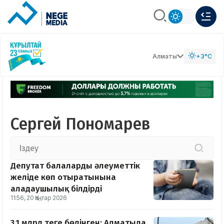
Алматы
+3°C
Сергей Пономарев
Депутат балалардың әлеуметтік
желіде көп отыратынына
алаңдаушылық білдірді
11:56, 20 Қаңтар 2026
3,1 млрд теңге бөлінген: Алматыда