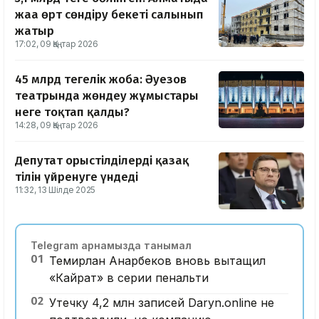
жаңа өрт сөндіру бекеті салынып
жатыр
17:02, 09 Қаңтар 2026
45 млрд теңгелік жоба: Әуезов
театрында жөндеу жұмыстары
неге тоқтап қалды?
14:28, 09 Қаңтар 2026
Депутат орыстілділерді қазақ
тілін үйренуге үндеді
11:32, 13 Шілде 2025
Telegram арнамызда танымал
01
Темирлан Анарбеков вновь вытащил
«Кайрат» в серии пенальти
02
Утечку 4,2 млн записей Daryn.online не