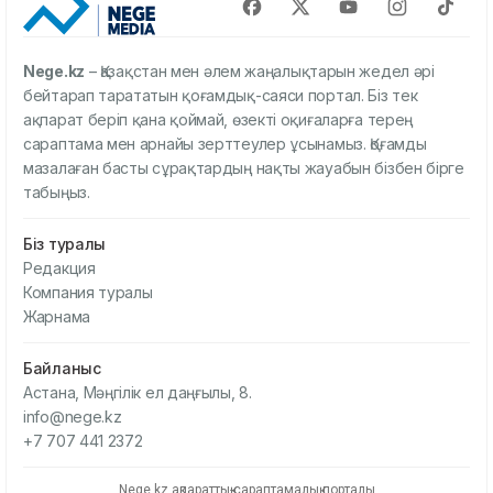
Nege.kz
– Қазақстан мен әлем жаңалықтарын жедел әрі
бейтарап тарататын қоғамдық-саяси портал. Біз тек
ақпарат беріп қана қоймай, өзекті оқиғаларға терең
сараптама мен арнайы зерттеулер ұсынамыз. Қоғамды
мазалаған басты сұрақтардың нақты жауабын бізбен бірге
табыңыз.
Біз туралы
Редакция
Компания туралы
Жарнама
Байланыс
Астана, Мәңгілік ел даңғылы, 8.
info@nege.kz
+7 707 441 2372
Nege.kz ақпараттық-сараптамалық порталы