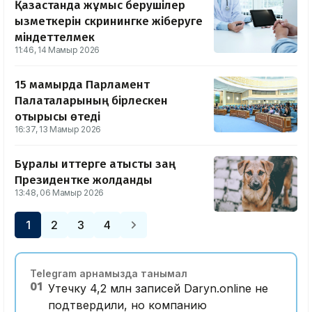
Қазақстанда жұмыс берушілер
қызметкерін скринингке жіберуге
міндеттелмек
11:46, 14 Мамыр 2026
15 мамырда Парламент
Палаталарының бірлескен
отырысы өтеді
16:37, 13 Мамыр 2026
Бұралқы иттерге қатысты заң
Президентке жолданды
13:48, 06 Мамыр 2026
1
2
3
4
Telegram арнамызда танымал
01
Утечку 4,2 млн записей Daryn.online не
подтвердили, но компанию