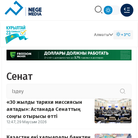
Алматы
+3°C
Сенат
«30 жылдық тарихи миссиясын
аяқтады»: Астанада Сенаттың
соңғы отырысы өтті
12:47, 29 Маусым 2026
Қазақстан екі халықаралық банктен