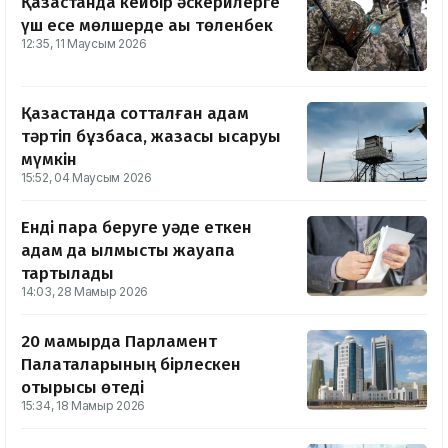
Қазақстанда кейбір әскерилерге
үш есе мөлшерде ақы төленбек
12:35, 11 Маусым 2026
Қазақстанда сотталған адам
тәртіп бұзбаса, жазасы қысқаруы
мүмкін
15:52, 04 Маусым 2026
Енді пара беруге уәде еткен
адам да қылмыстық жауапқа
тартылады
14:03, 28 Мамыр 2026
20 мамырда Парламент
Палаталарының бірлескен
отырысы өтеді
15:34, 18 Мамыр 2026