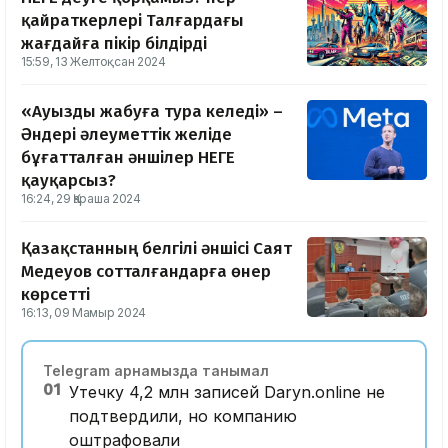
қайраткерлері Талғардағы
жағдайға пікір білдірді
15:59, 13 Желтоқсан 2024
«Ауызды жабуға тура келеді» –
Әндері әлеуметтік желіде
бұғатталған әншілер НЕГЕ
қауқарсыз?
16:24, 29 Қараша 2024
Қазақстанның белгілі әншісі Саят
Медеуов сотталғандарға өнер
көрсетті
16:13, 09 Мамыр 2024
Telegram арнамызда танымал
01
Утечку 4,2 млн записей Daryn.online не
подтвердили, но компанию
оштрафовали