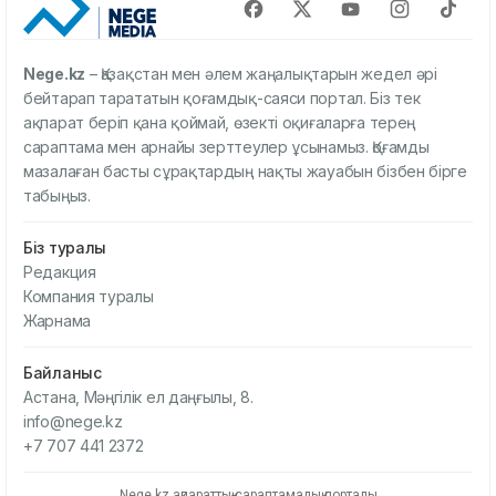
Nege.kz
– Қазақстан мен әлем жаңалықтарын жедел әрі
бейтарап тарататын қоғамдық-саяси портал. Біз тек
ақпарат беріп қана қоймай, өзекті оқиғаларға терең
сараптама мен арнайы зерттеулер ұсынамыз. Қоғамды
мазалаған басты сұрақтардың нақты жауабын бізбен бірге
табыңыз.
Біз туралы
Редакция
Компания туралы
Жарнама
Байланыс
Астана, Мәңгілік ел даңғылы, 8.
info@nege.kz
+7 707 441 2372
Nege.kz ақпараттық-сараптамалық порталы