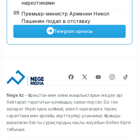
наркотиками
05
Премьер-министр Армении Никол
Пашинян подал в отставку
Telegram арнасы
Nege.kz
– Қазақстан мен әлем жаңалықтарын жедел әрі
бейтарап тарататын қоғамдық-саяси портал. Біз тек
ақпарат беріп қана қоймай, өзекті оқиғаларға терең
сараптама мен арнайы зерттеулер ұсынамыз. Қоғамды
мазалаған басты сұрақтардың нақты жауабын бізбен бірге
табыңыз.