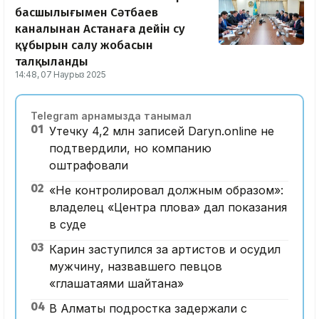
басшылығымен Сәтбаев
каналынан Астанаға дейін су
құбырын салу жобасын
талқыланды
14:48, 07 Наурыз 2025
Telegram арнамызда танымал
01
Утечку 4,2 млн записей Daryn.online не
подтвердили, но компанию
оштрафовали
02
«Не контролировал должным образом»:
владелец «Центра плова» дал показания
в суде
03
Карин заступился за артистов и осудил
мужчину, назвавшего певцов
«глашатаями шайтана»
04
В Алматы подростка задержали с