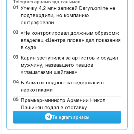
Telegram арнамызда танымал
01
Утечку 4,2 млн записей Daryn.online не
подтвердили, но компанию
оштрафовали
02
«Не контролировал должным образом»:
владелец «Центра плова» дал показания
в суде
03
Карин заступился за артистов и осудил
мужчину, назвавшего певцов
«глашатаями шайтана»
04
В Алматы подростка задержали с
наркотиками
05
Премьер-министр Армении Никол
Пашинян подал в отставку
Telegram арнасы