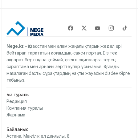
Nege.kz
– Қазақстан мен әлем жаңалықтарын жедел әрі
бейтарап тарататын қоғамдық-саяси портал. Біз тек
ақпарат беріп қана қоймай, өзекті оқиғаларға терең
сараптама мен арнайы зерттеулер ұсынамыз. Қоғамды
мазалаған басты сұрақтардың нақты жауабын бізбен бірге
табыңыз.
Біз туралы
Редакция
Компания туралы
Жарнама
Байланыс
Астана, Мәңгілік ел даңғылы, 8.