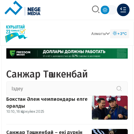
Алматы
+3°C
Санжар Тәшкенбай
Бокстан Әлем чемпиондары елге
оралды
10:10, 16 Қыркүйек 2025
Санжар Тәшкенбай – екі дүркін