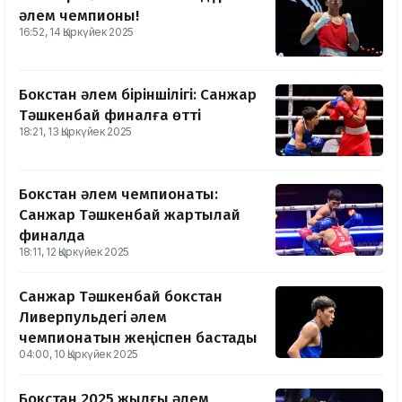
әлем чемпионы!
16:52, 14 Қыркүйек 2025
Бокстан әлем біріншілігі: Санжар
Тәшкенбай финалға өтті
18:21, 13 Қыркүйек 2025
Бокстан әлем чемпионаты:
Санжар Тәшкенбай жартылай
финалда
18:11, 12 Қыркүйек 2025
Санжар Тәшкенбай бокстан
Ливерпульдегі әлем
чемпионатын жеңіспен бастады
04:00, 10 Қыркүйек 2025
Бокстан 2025 жылғы әлем