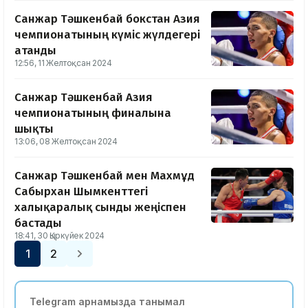
Санжар Тәшкенбай бокстан Азия
чемпионатының күміс жүлдегері
атанды
12:56, 11 Желтоқсан 2024
Санжар Тәшкенбай Азия
чемпионатының финалына
шықты
13:06, 08 Желтоқсан 2024
Санжар Тәшкенбай мен Махмұд
Сабырхан Шымкенттегі
халықаралық сынды жеңіспен
бастады
18:41, 30 Қыркүйек 2024
1
2
Telegram арнамызда танымал