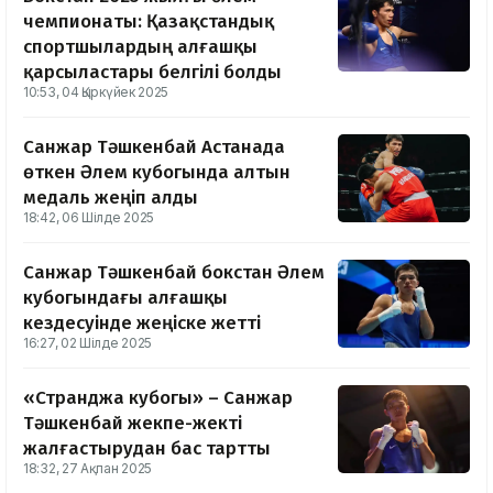
чемпионаты: Қазақстандық
спортшылардың алғашқы
қарсыластары белгілі болды
10:53, 04 Қыркүйек 2025
Санжар Тәшкенбай Астанада
өткен Әлем кубогында алтын
медаль жеңіп алды
18:42, 06 Шілде 2025
Санжар Тәшкенбай бокстан Әлем
кубогындағы алғашқы
кездесуінде жеңіске жетті
16:27, 02 Шілде 2025
«Странджа кубогы» – Санжар
Тәшкенбай жекпе-жекті
жалғастырудан бас тартты
18:32, 27 Ақпан 2025