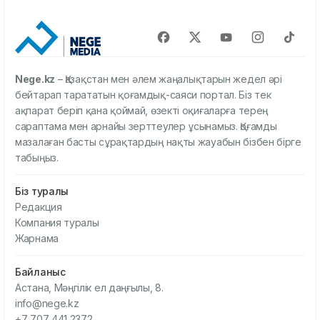
Nege.kz
– Қазақстан мен әлем жаңалықтарын жедел әрі
бейтарап тарататын қоғамдық-саяси портал. Біз тек
ақпарат беріп қана қоймай, өзекті оқиғаларға терең
сараптама мен арнайы зерттеулер ұсынамыз. Қоғамды
мазалаған басты сұрақтардың нақты жауабын бізбен бірге
табыңыз.
Біз туралы
Редакция
Компания туралы
Жарнама
Байланыс
Астана, Мәңгілік ел даңғылы, 8.
info@nege.kz
+7 707 441 2372