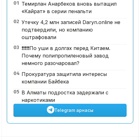
01
Темирлан Анарбеков вновь вытащил
«Кайрат» в серии пенальти
02
Утечку 4,2 млн записей Daryn.online не
подтвердили, но компанию
оштрафовали
03
❗️❗️❗️❗️❗️По уши в долгах перед Китаем.
Почему полипропиленовый завод
немного разочаровал?
04
Прокуратура защитила интересы
компании Байбека
05
В Алматы подростка задержали с
наркотиками
Telegram арнасы