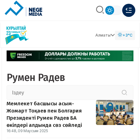
Алматы
+3°C
Румен Радев
Мемлекет басшысы Қасым-
Жомарт Тоқаев пен Болгария
Президенті Румен Радев БАҚ
өкілдері алдында сөз сөйледі
16:48, 09 Маусым 2025