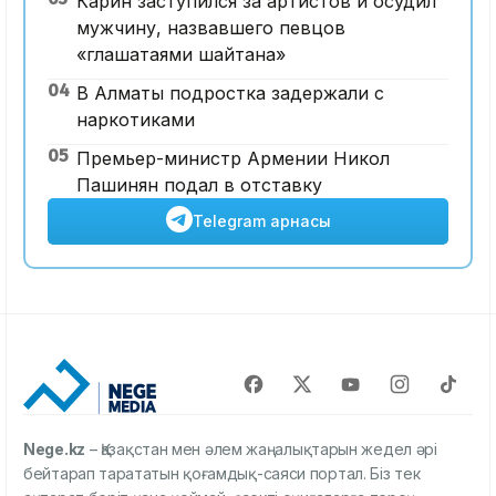
Карин заступился за артистов и осудил
мужчину, назвавшего певцов
«глашатаями шайтана»
04
В Алматы подростка задержали с
наркотиками
05
Премьер-министр Армении Никол
Пашинян подал в отставку
Telegram арнасы
Nege.kz
– Қазақстан мен әлем жаңалықтарын жедел әрі
бейтарап тарататын қоғамдық-саяси портал. Біз тек