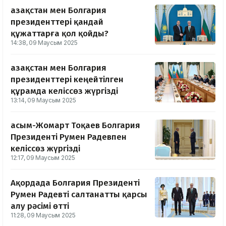
Қазақстан мен Болгария
президенттері қандай
құжаттарға қол қойды?
14:38, 09 Маусым 2025
Қазақстан мен Болгария
президенттері кеңейтілген
құрамда келіссөз жүргізді
13:14, 09 Маусым 2025
Қасым-Жомарт Тоқаев Болгария
Президенті Румен Радевпен
келіссөз жүргізді
12:17, 09 Маусым 2025
Ақордада Болгария Президенті
Румен Радевті салтанатты қарсы
алу рәсімі өтті
11:28, 09 Маусым 2025