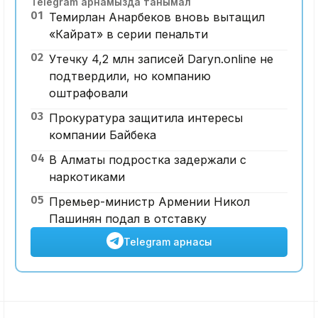
Telegram арнамызда танымал
01
Темирлан Анарбеков вновь вытащил
«Кайрат» в серии пенальти
02
Утечку 4,2 млн записей Daryn.online не
подтвердили, но компанию
оштрафовали
03
Прокуратура защитила интересы
компании Байбека
04
В Алматы подростка задержали с
наркотиками
05
Премьер-министр Армении Никол
Пашинян подал в отставку
Telegram арнасы