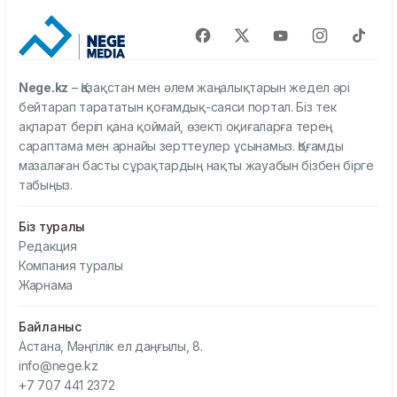
Nege.kz
– Қазақстан мен әлем жаңалықтарын жедел әрі
бейтарап тарататын қоғамдық-саяси портал. Біз тек
ақпарат беріп қана қоймай, өзекті оқиғаларға терең
сараптама мен арнайы зерттеулер ұсынамыз. Қоғамды
мазалаған басты сұрақтардың нақты жауабын бізбен бірге
табыңыз.
Біз туралы
Редакция
Компания туралы
Жарнама
Байланыс
Астана, Мәңгілік ел даңғылы, 8.
info@nege.kz
+7 707 441 2372