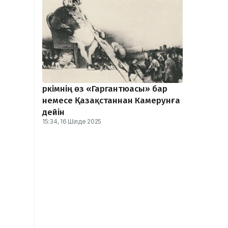
Әркімнің өз «Гаргантюасы» бар
немесе Қазақстаннан Камерунға
дейін
15:34, 16 Шілде 2025