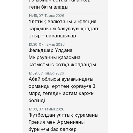
тегін білім алады
14:45, 07 Тамыз 2026
Ұлттық валютаны инфляция
қарқынының баяулауы қолдап
отыр – сарапшылар
13:30, 07 Тамыз 2026
Фельдшер Ұлдана
Мырзуанның қазасына
қатысты іс сотқа жолданды
12:59, 07 Тамыз 2026
Абай облысы аумағындағы
орманды өрттен қорғауға 3
млрд теңгеден астам қаржы
бөлінді
12:00, 07 Тамыз 2026
Футболдан ұлттық құраманы
Грекия мен Арменияның
бұрынғы бас бапкері