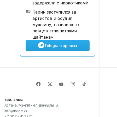
задержали с наркотиками
05
Карин заступился за
артистов и осудил
мужчину, назвавшего
певцов «глашатаями
шайтана»
Telegram арнасы
Байланыс
Астана, Мәңгілік ел даңғылы, 8.
info@nege.kz
+7 707 441 2372