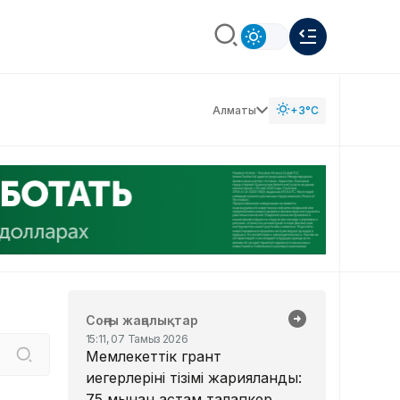
Алматы
+3°C
Соңғы жаңалықтар
15:11, 07 Тамыз 2026
Мемлекеттік грант
иегерлерінің тізімі жарияланды:
75 мыңнан астам талапкер