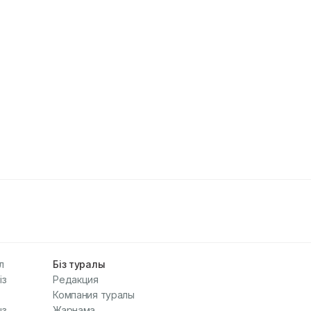
л
Біз туралы
із
Редакция
Компания туралы
з.
Жарнама