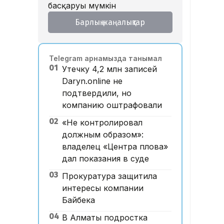
басқаруы мүмкін
Барлық жаңалықтар
Telegram арнамызда танымал
01
Утечку 4,2 млн записей
Daryn.online не
подтвердили, но
компанию оштрафовали
02
«Не контролировал
должным образом»:
владелец «Центра плова»
дал показания в суде
03
Прокуратура защитила
интересы компании
Байбека
04
В Алматы подростка