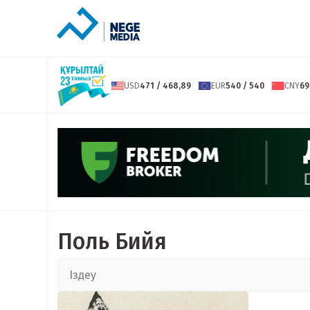
USD
471 / 468,89
EUR
540 / 540
CNY
69
Поль Бийя