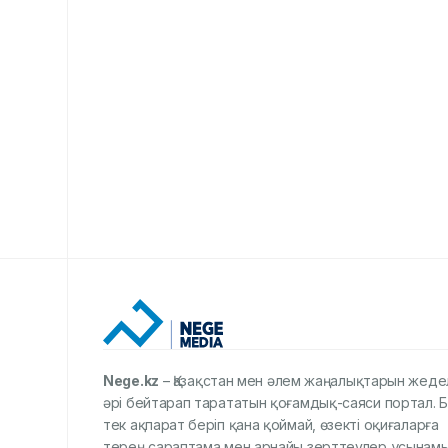
Nege.kz
– Қазақстан мен әлем жаңалықтарын жеде
әрі бейтарап тарататын қоғамдық-саяси портал. Б
тек ақпарат беріп қана қоймай, өзекті оқиғаларға
терең сараптама мен арнайы зерттеулер ұсынамы