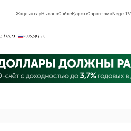
Жаңалықтар
Нысана
Сөйлe
Қаржы
Сараптама
Nege TV
,5 / 69,73
RUB
5,59 / 5,6