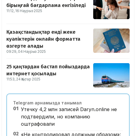
бірыңғай бағдарлама енгізіледі
11:12, 16 Наурыз 2025
Қазақстандықтар енді жеке
куәліктерін онлайн форматта
өзгерте алады
09:29, 04 Наурыз 2025
25 қаңтардан бастап пойыздарда
интернет қосылады
11:53, 24 Қаңтар 2025
Telegram арнамызда танымал
01
Утечку 4,2 млн записей Daryn.online не
подтвердили, но компанию
оштрафовали
02
«Не контролировал должным образом»: