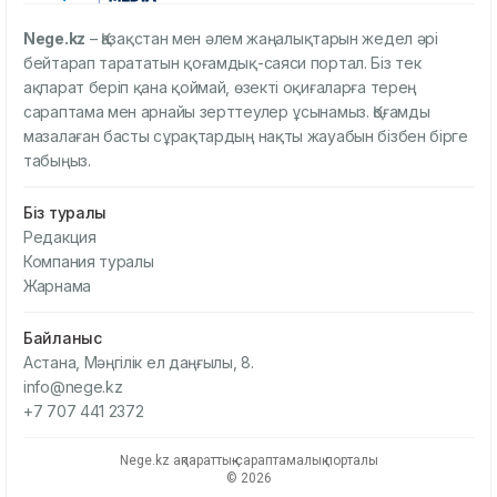
Nege.kz
– Қазақстан мен әлем жаңалықтарын жедел әрі
бейтарап тарататын қоғамдық-саяси портал. Біз тек
ақпарат беріп қана қоймай, өзекті оқиғаларға терең
сараптама мен арнайы зерттеулер ұсынамыз. Қоғамды
мазалаған басты сұрақтардың нақты жауабын бізбен бірге
табыңыз.
Біз туралы
Редакция
Компания туралы
Жарнама
Байланыс
Астана, Мәңгілік ел даңғылы, 8.
info@nege.kz
+7 707 441 2372
Nege.kz ақпараттық-сараптамалық порталы
© 2026