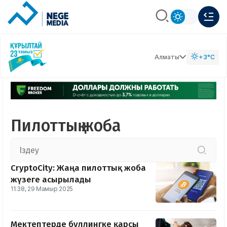
Алматы
+3°C
Пилоттық жоба
СryptoCity: Жаңа пилоттық жоба
жүзеге асырылады
11:38, 29 Мамыр 2025
Мектептерде буллингке қарсы