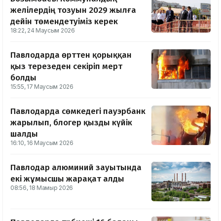
желілердің тозуын 2029 жылға
дейін төмендетуіміз керек
18:22, 24 Маусым 2026
Павлодарда өрттен қорыққан
қыз терезеден секіріп мерт
болды
15:55, 17 Маусым 2026
Павлодарда сөмкедегі пауэрбанк
жарылып, блогер қызды күйік
шалды
16:10, 16 Маусым 2026
Павлодар алюминий зауытында
екі жұмысшы жарақат алды
08:56, 18 Мамыр 2026