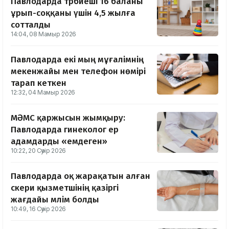
Павлодарда тәрбиеші 16 баланы
ұрып-соққаны үшін 4,5 жылға
сотталды
14:04, 08 Мамыр 2026
Павлодарда екі мың мұғалімнің
мекенжайы мен телефон нөмірі
тарап кеткен
12:32, 04 Мамыр 2026
МӘМС қаржысын жымқыру:
Павлодарда гинеколог ер
адамдарды «емдеген»
10:22, 20 Сәуір 2026
Павлодарда оқ жарақатын алған
әскери қызметшінің қазіргі
жағдайы мәлім болды
10:49, 16 Сәуір 2026