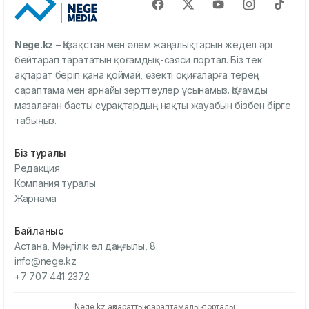
Nege.kz
– Қазақстан мен әлем жаңалықтарын жедел әрі
бейтарап тарататын қоғамдық-саяси портал. Біз тек
ақпарат беріп қана қоймай, өзекті оқиғаларға терең
сараптама мен арнайы зерттеулер ұсынамыз. Қоғамды
мазалаған басты сұрақтардың нақты жауабын бізбен бірге
табыңыз.
Біз туралы
Редакция
Компания туралы
Жарнама
Байланыс
Астана, Мәңгілік ел даңғылы, 8.
info@nege.kz
+7 707 441 2372
Nege.kz ақпараттық-сараптамалық порталы