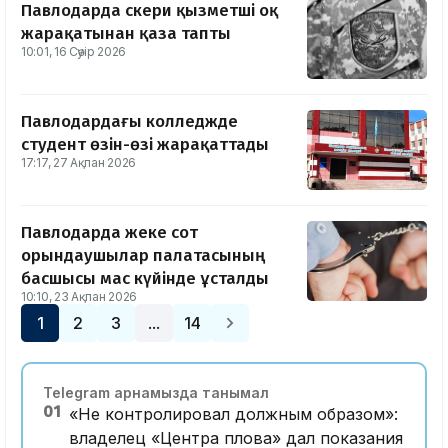
Павлодарда әскери қызметші оқ
жарақатынан қаза тапты
10:01, 16 Сәуір 2026
Павлодардағы колледжде
студент өзін-өзі жарақаттады
17:17, 27 Ақпан 2026
Павлодарда жеке сот
орындаушылар палатасының
басшысы мас күйінде ұсталды
10:10, 23 Ақпан 2026
1
2
3
14
…
Telegram арнамызда танымал
01
«Не контролировал должным образом»:
владелец «Центра плова» дал показания