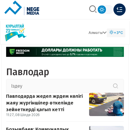
Алматы
+3°C
Павлодар
Павлодарда жедел жәрдем көлігі
жаяу жүргіншілер өткелінде
зейнеткерді қағып кетті
11:27, 08 Шілде 2026
Бозымбаев: Коммуналдық