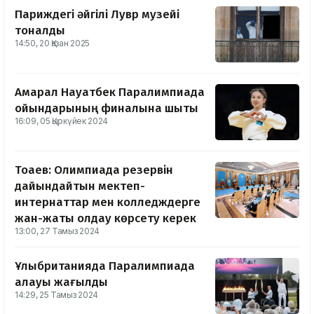
Париждегі әйгілі Лувр музейі
тоналды
14:50, 20 Қазан 2025
Ақмарал Науатбек Паралимпиада
ойындарының финалына шықты
16:09, 05 Қыркүйек 2024
Тоқаев: Олимпиада резервін
дайындайтын мектеп-
интернаттар мен колледждерге
жан-жақты қолдау көрсету керек
13:00, 27 Тамыз 2024
Ұлыбританияда Паралимпиада
алауы жағылды
14:29, 25 Тамыз 2024