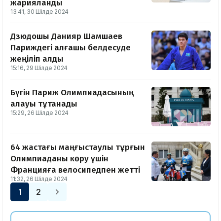
жарияланды
13:41, 30 Шілде 2024
Дзюдошы Данияр Шамшаев
Париждегі алғашқы белдесуде
жеңіліп қалды
15:16, 29 Шілде 2024
Бүгін Париж Олимпиадасының
алауы тұтанады
15:29, 26 Шілде 2024
64 жастағы маңғыстаулық тұрғын
Олимпиаданы көру үшін
Францияға велосипедпен жетті
11:32, 26 Шілде 2024
1
2