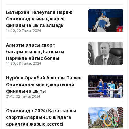
Батырхан Төлеуғали Париж
Олимпиадасының ширек
финалына шыға алмады
14:30, 09 Тамыз 2024
Алматы қаласы спорт
басқармасының басшысы
Парижде қайтыс болды
14:30, 08 Тамыз 2024
Нұрбек Оралбай бокстан Париж
Олимпиаласының жартылай
финалына шықты
21:45, 02 Тамыз 2024
Олимпиада-2024: Қазақстандық
спортшылардың 30 шілдеге
арналған жарыс кестесі