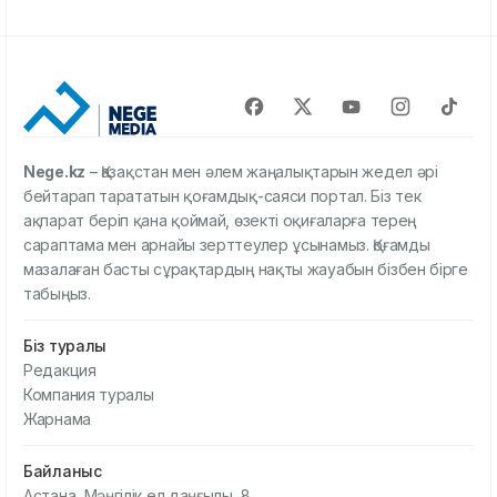
Nege.kz
– Қазақстан мен әлем жаңалықтарын жедел әрі
бейтарап тарататын қоғамдық-саяси портал. Біз тек
ақпарат беріп қана қоймай, өзекті оқиғаларға терең
сараптама мен арнайы зерттеулер ұсынамыз. Қоғамды
мазалаған басты сұрақтардың нақты жауабын бізбен бірге
табыңыз.
Біз туралы
Редакция
Компания туралы
Жарнама
Байланыс
Астана, Мәңгілік ел даңғылы, 8.