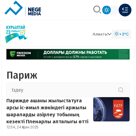
Алматы
+3°C
Париж
Парижде ақшаны жылыстатуға
қарсы іс-қимыл жөніндегі қаржылық
шараларды әзірлеу тобының
кезекті Пленарлық апталығы өтті
12:54, 24 Қазан 2025