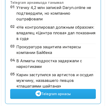
Telegram арнамызда танымал
01
Утечку 4,2 млн записей Daryn.online не
подтвердили, но компанию
оштрафовали
02
«Не контролировал должным образом»:
владелец «Центра плова» дал показания
в суде
03
Прокуратура защитила интересы
компании Байбека
04
В Алматы подростка задержали с
наркотиками
05
Карин заступился за артистов и осудил
мужчину, назвавшего певцов
«глашатаями шайтана»
Telegram арнасы