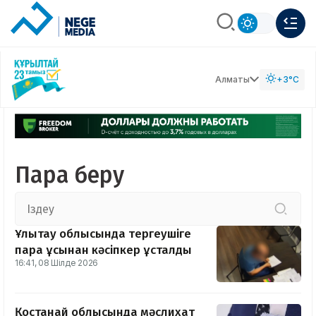
Алматы
+3°C
Пара беру
Ұлытау облысында тергеушіге
пара ұсынған кәсіпкер ұсталды
16:41, 08 Шілде 2026
Қостанай облысында мәслихат