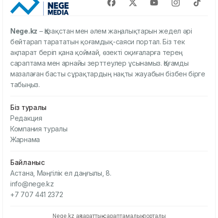
Nege.kz
– Қазақстан мен әлем жаңалықтарын жедел әрі
бейтарап тарататын қоғамдық-саяси портал. Біз тек
ақпарат беріп қана қоймай, өзекті оқиғаларға терең
сараптама мен арнайы зерттеулер ұсынамыз. Қоғамды
мазалаған басты сұрақтардың нақты жауабын бізбен бірге
табыңыз.
Біз туралы
Редакция
Компания туралы
Жарнама
Байланыс
Астана, Мәңгілік ел даңғылы, 8.
info@nege.kz
+7 707 441 2372
Nege.kz ақпараттық-сараптамалық порталы