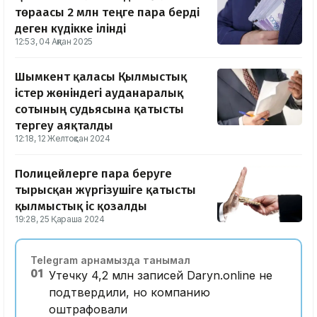
төрағасы 2 млн теңге пара берді
деген күдікке ілінді
12:53, 04 Ақпан 2025
Шымкент қаласы Қылмыстық
істер жөніндегі ауданаралық
сотының судьясына қатысты
тергеу аяқталды
12:18, 12 Желтоқсан 2024
Полицейлерге пара беруге
тырысқан жүргізушіге қатысты
қылмыстық іс қозғалды
19:28, 25 Қараша 2024
Telegram арнамызда танымал
01
Утечку 4,2 млн записей Daryn.online не
подтвердили, но компанию
оштрафовали