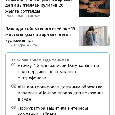
деп айыпталған Кулагин 20
жылға сотталды
15:32, 14 Желтоқсан 2024
Павлодар облысында өгей әке 15
жастағы қызын зорлады деген
күдікке ілінді
10:17, 17 Қараша 2024
Telegram арнамызда танымал
01
Утечку 4,2 млн записей Daryn.online не
подтвердили, но компанию
оштрафовали
02
«Не контролировал должным образом»:
владелец «Центра плова» дал показания
в суде
03
Прокуратура защитила интересы
компании Байбека