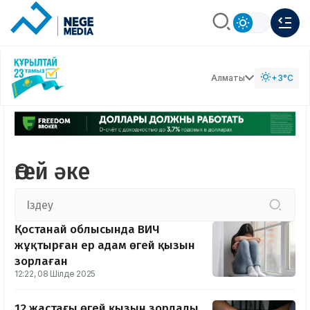
Алматы
+3°C
Өгей әке
Қостанай облысында ВИЧ
жұқтырған ер адам өгей қызын
зорлаған
12:22, 08 Шілде 2025
12 жастағы өгей қызын зорлады