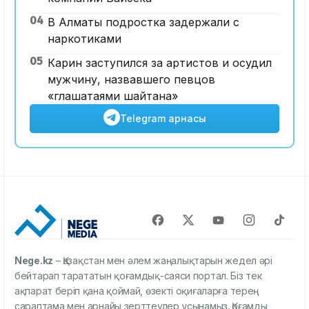
04
В Алматы подростка задержали с
наркотиками
05
Карин заступился за артистов и осудил
мужчину, назвавшего певцов
«глашатаями шайтана»
Telegram арнасы
Nege.kz
– Қазақстан мен әлем жаңалықтарын жедел әрі
бейтарап тарататын қоғамдық-саяси портал. Біз тек
ақпарат беріп қана қоймай, өзекті оқиғаларға терең
сараптама мен арнайы зерттеулер ұсынамыз. Қоғамды