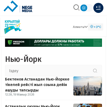
Алматы
+3°C
Нью-Йорк
Бектенов Астанадан Нью-Йоркке
тікелей рейсті жыл соңына дейін
ашуды тапсырды
12:28, 19 Мамыр 2026
Астаналық оқушы Нью-Йорк