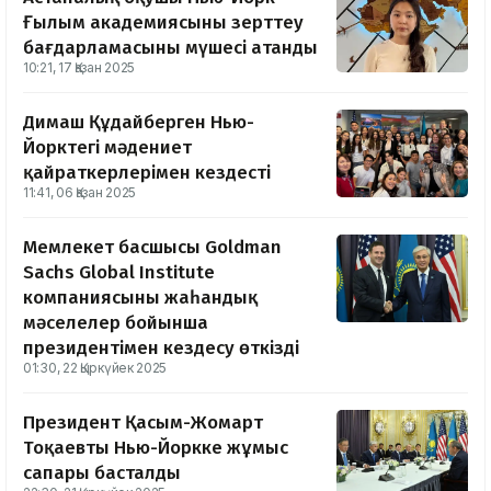
Ғылым академиясының зерттеу
бағдарламасының мүшесі атанды
10:21, 17 Қазан 2025
Димаш Құдайберген Нью-
Йорктегі мәдениет
қайраткерлерімен кездесті
11:41, 06 Қазан 2025
Мемлекет басшысы Goldman
Sachs Global Institute
компаниясының жаһандық
мәселелер бойынша
президентімен кездесу өткізді
01:30, 22 Қыркүйек 2025
Президент Қасым-Жомарт
Тоқаевтың Нью-Йоркке жұмыс
сапары басталды