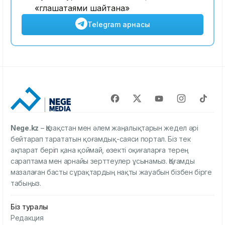
«глашатаями шайтана»
Telegram арнасы
Nege.kz
– Қазақстан мен әлем жаңалықтарын жедел әрі
бейтарап тарататын қоғамдық-саяси портал. Біз тек
ақпарат беріп қана қоймай, өзекті оқиғаларға терең
сараптама мен арнайы зерттеулер ұсынамыз. Қоғамды
мазалаған басты сұрақтардың нақты жауабын бізбен бірге
табыңыз.
Біз туралы
Редакция