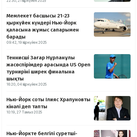
22:30, 21 Қыркүйек 2025
Мемлекет басшысы 21-23
қыркүйек күндері Нью-Йорк
қаласына жұмыс сапарымен
барады
09:42, 19 Қыркүйек 2025
Теннисші Заңғар Нұрланұлы
жасөспірімдер арасында US Open
турнирінің ширек финалына
шықты
16:20, 04 Қыркүйек 2025
Нью-Йорк соты Ілияс Храпуновты
кінәлі деп тапты
10:19, 27 Тамыз 2025
Нью-Йоркте белгілі суретші-