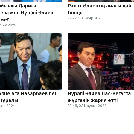
 бойынша Дариға
Рахат Әлиевтің анасы қай
ева мен Нұрәлі Әлиев
болды
17:27, 30 Сәуір 2025
 ме?
аусым 2025
және ата Назарбаев пен
Нұрәлі Әлиев Лас-Вегаста
 Нұралы
жүргенін жария етті
ілде 2024
19:48, 03 Наурыз 2024