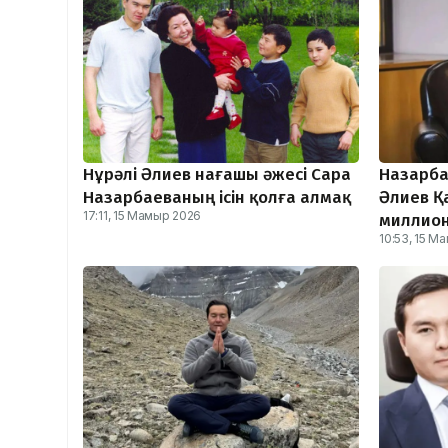
Нұрәлі Әлиев нағашы әжесі Сара
Назарба
Назарбаеваның ісін қолға алмақ
Әлиев Қ
17:11, 15 Мамыр 2026
миллион
10:53, 15 М