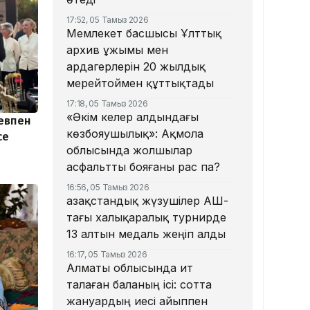
17:52, 05 Тамыз 2026
Мемлекет басшысы Ұлттық
архив ұжымы мен
ардагерлерін 20 жылдық
мерейтоймен құттықтады
17:18, 05 Тамыз 2026
«Әкім келер алдындағы
евпен
көзбояушылық»: Ақмола
се
облысында жолшылар
асфальтты бояғаны рас па?
16:56, 05 Тамыз 2026
Қазақстандық жүзушілер АҚШ-
тағы халықаралық турнирде
13 алтын медаль жеңіп алды
16:17, 05 Тамыз 2026
Алматы облысында ит
талаған баланың ісі: сотта
жануардың иесі айыппен