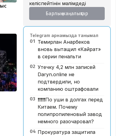
келіспейтінін мәлімдеді
тыс
Барлық жаңалықтар
Telegram арнамызда танымал
01
Темирлан Анарбеков
вновь вытащил «Кайрат»
в серии пенальти
02
Утечку 4,2 млн записей
Daryn.online не
подтвердили, но
компанию оштрафовали
03
❗️❗️❗️❗️❗️По уши в долгах перед
Китаем. Почему
полипропиленовый завод
немного разочаровал?
04
Прокуратура защитила