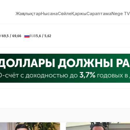
Жаңалықтар
Нысана
Сөйлe
Қаржы
Сараптама
Nege TV
Y
69,5 / 69,66
RUB
5,6 / 5,62