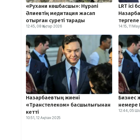
«Рухани көшбасшы»: Нұрәлі
LRT ісі
Әлиевтің медитация жасап
Назарба
отырған суреті тарады
тергеле
12:45, 08 Қаңтар 2026
14:15, 11 М
Назарбаевтың жиені
Бизнес 
«Транстелеком» басшылығынан
немере
12:44, 05 Ш
кетті
10:51, 12 Ақпан 2025