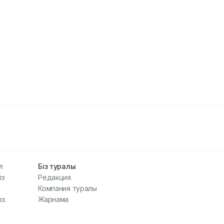
л
Біз туралы
із
Редакция
Компания туралы
з.
Жарнама