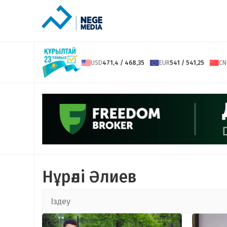
USD
471,4 / 468,35
EUR
541 / 541,25
CN
Нұрәлі Әлиев