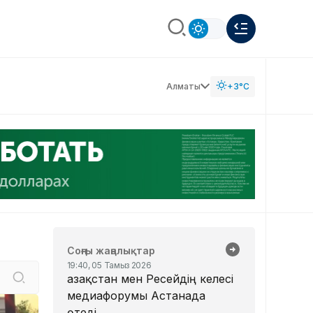
Алматы
+3°C
Соңғы жаңалықтар
19:40, 05 Тамыз 2026
Қазақстан мен Ресейдің келесі
медиафорумы Астанада
өтеді