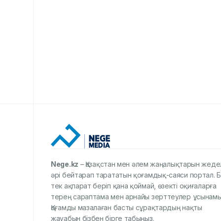
Nege.kz
– Қазақстан мен әлем жаңалықтарын жеде
әрі бейтарап тарататын қоғамдық-саяси портал. Б
тек ақпарат беріп қана қоймай, өзекті оқиғаларға
терең сараптама мен арнайы зерттеулер ұсынамы
Қоғамды мазалаған басты сұрақтардың нақты
жауабын бізбен бірге табыңыз.