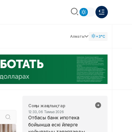
Алматы
+3°C
Соңғы жаңалықтар
12:33, 06 Тамыз 2026
Отбасы банк ипотека
бойынша ескі үйлерге
қойылатын талаптарды