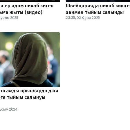
а ер адам никаб киген
Швейцарияда никаб киюге
ққыға жықты (видео)
заңмен тыйым салынды
Маусым 2025
23:35, 02 Қаңтар 2025
 қоғамдық орындарда діни
юге тыйым салынуы
аусым 2024