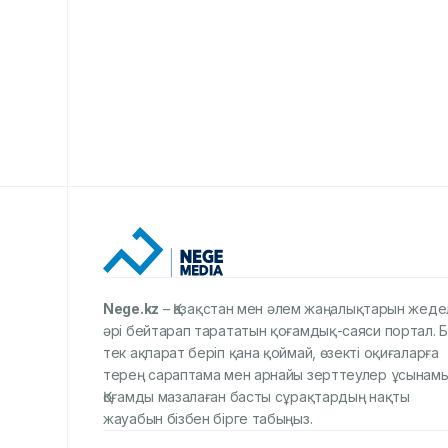
Nege.kz
– Қазақстан мен әлем жаңалықтарын жеде
әрі бейтарап тарататын қоғамдық-саяси портал. Б
тек ақпарат беріп қана қоймай, өзекті оқиғаларға
терең сараптама мен арнайы зерттеулер ұсынамы
Қоғамды мазалаған басты сұрақтардың нақты
жауабын бізбен бірге табыңыз.