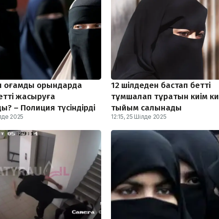
н қоғамдық орындарда
12 шілдеден бастап бетті
етті жасыруға
тұмшалап тұратын киім к
ы? – Полиция түсіндірді
тыйым салынады
ілде 2025
12:15, 25 Шілде 2025