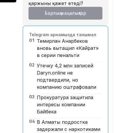
қаржыны қажет етеді?
Барлық жаңалықтар
Telegram арнамызда танымал
01
Темирлан Анарбеков
вновь вытащил «Кайрат»
в серии пенальти
02
Утечку 4,2 млн записей
Daryn.online не
подтвердили, но
компанию оштрафовали
03
Прокуратура защитила
интересы компании
Байбека
04
В Алматы подростка
задержали с наркотиками