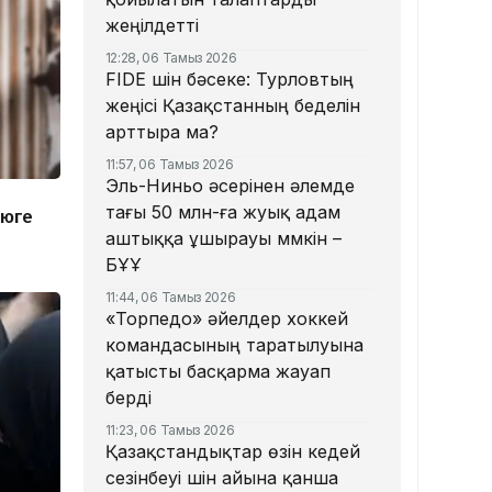
жеңілдетті
12:28, 06 Тамыз 2026
​FIDE үшін бәсеке: Турловтың
жеңісі Қазақстанның беделін
арттыра ма?
11:57, 06 Тамыз 2026
Эль-Ниньо әсерінен әлемде
тағы 50 млн-ға жуық адам
июге
аштыққа ұшырауы мүмкін –
БҰҰ
11:44, 06 Тамыз 2026
«Торпедо» әйелдер хоккей
командасының таратылуына
қатысты басқарма жауап
берді
11:23, 06 Тамыз 2026
Қазақстандықтар өзін кедей
сезінбеуі үшін айына қанша