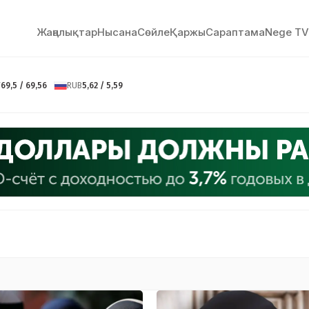
Жаңалықтар
Нысана
Сөйлe
Қаржы
Сараптама
Nege TV
Y
69,5 / 69,56
RUB
5,62 / 5,59