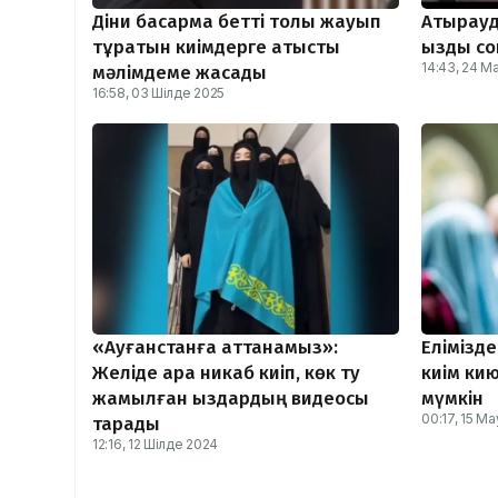
Діни басқарма бетті толық жауып
Атырауд
тұратын киімдерге қатысты
қызды со
14:43, 24 
мәлімдеме жасады
16:58, 03 Шілде 2025
«Ауғанстанға аттанамыз»:
Елімізде
Желіде қара никаб киіп, көк ту
киім ки
жамылған қыздардың видеосы
мүмкін
00:17, 15 М
тарады
12:16, 12 Шілде 2024