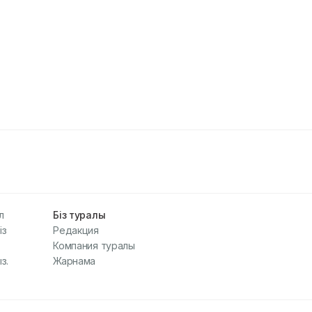
л
Біз туралы
із
Редакция
Компания туралы
з.
Жарнама