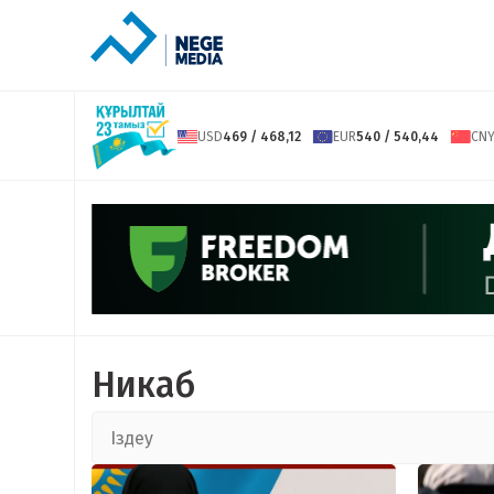
USD
469 / 468,12
EUR
540 / 540,44
CN
Никаб