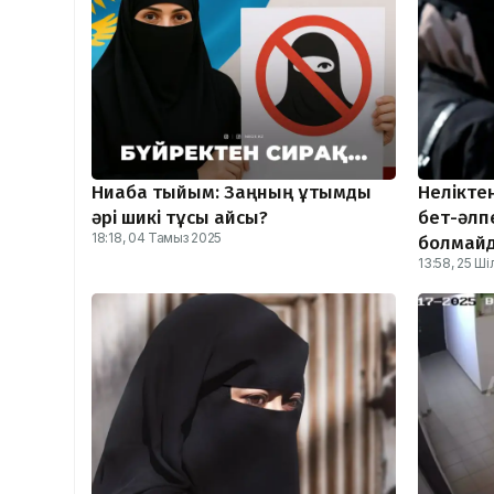
Ниқабқа тыйым: Заңның ұтымды
Нелікте
әрі шикі тұсы қайсы?
бет-әлп
18:18, 04 Тамыз 2025
болмайд
13:58, 25 Ш