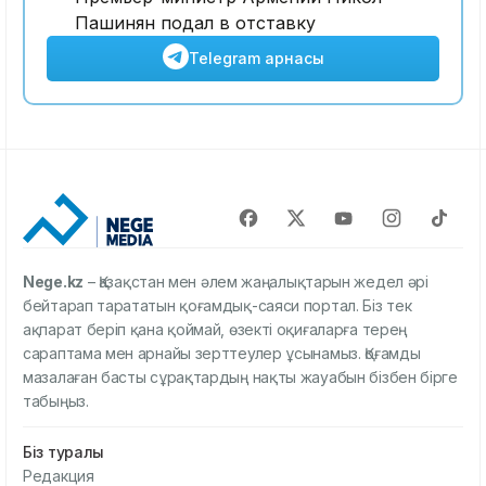
Пашинян подал в отставку
Telegram арнасы
Nege.kz
– Қазақстан мен әлем жаңалықтарын жедел әрі
бейтарап тарататын қоғамдық-саяси портал. Біз тек
ақпарат беріп қана қоймай, өзекті оқиғаларға терең
сараптама мен арнайы зерттеулер ұсынамыз. Қоғамды
мазалаған басты сұрақтардың нақты жауабын бізбен бірге
табыңыз.
Біз туралы
Редакция