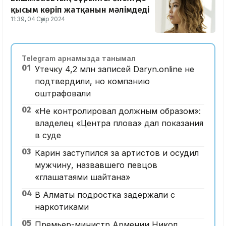
қысым көріп жатқанын мәлімдеді
11:39, 04 Сәуір 2024
Telegram арнамызда танымал
01
Утечку 4,2 млн записей Daryn.online не
подтвердили, но компанию
оштрафовали
02
«Не контролировал должным образом»:
владелец «Центра плова» дал показания
в суде
03
Карин заступился за артистов и осудил
мужчину, назвавшего певцов
«глашатаями шайтана»
04
В Алматы подростка задержали с
наркотиками
05
Премьер-министр Армении Никол