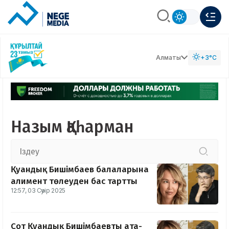
Алматы
+3°C
Назым Қаһарман
Қуандық Бишімбаев балаларына
алимент төлеуден бас тартты
12:57, 03 Сәуір 2025
Сот Қуандық Бишімбаевты ата-