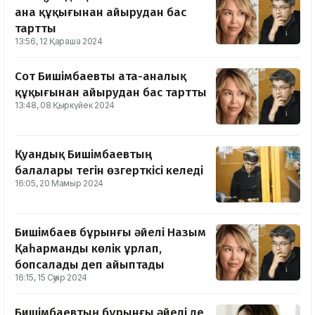
ана құқығынан айырудан бас
тартты
13:56, 12 Қараша 2024
Сот Бишімбаевты ата-аналық
құқығынан айырудан бас тартты
13:48, 08 Қыркүйек 2024
Қуандық Бишімбаевтың
балалары тегін өзгерткісі келеді
16:05, 20 Мамыр 2024
Бишімбаев бұрынғы әйелі Назым
Қаһарманды көлік ұрлап,
бопсалады деп айыптады
16:15, 15 Сәуір 2024
Бишімбаевтың бұрынғы әйелі де