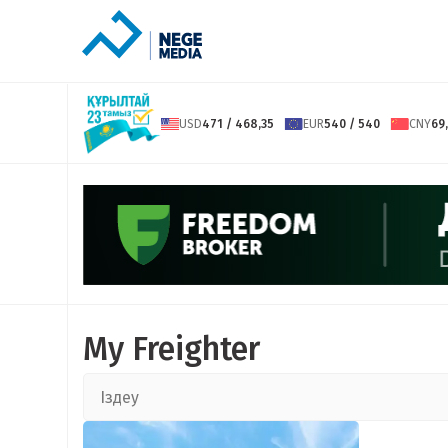
USD
471 / 468,35
EUR
540 / 540
CNY
69,
My Freighter