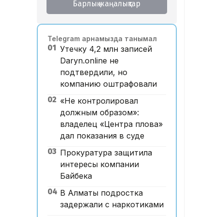
Барлық жаңалықтар
Telegram арнамызда танымал
01
Утечку 4,2 млн записей
Daryn.online не
подтвердили, но
компанию оштрафовали
02
«Не контролировал
должным образом»:
владелец «Центра плова»
дал показания в суде
03
Прокуратура защитила
интересы компании
Байбека
04
В Алматы подростка
задержали с наркотиками