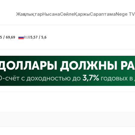
Жаңалықтар
Нысана
Сөйлe
Қаржы
Сараптама
Nege TV
5 / 69,69
RUB
5,57 / 5,6