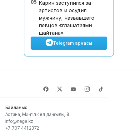
05
Карин заступился за
артистов и осудил
мужчину, назвавшего
певцов «глашатаями
шайтана»
Telegram арнасы
Байланыс
Астана, Мәңгілік ел даңғылы, 8.
info@nege.kz
+7 707 441 2372