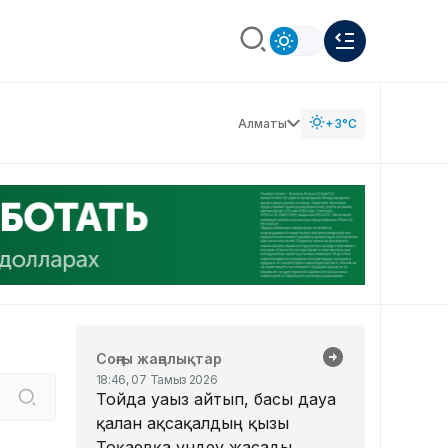
Алматы
+3°C
Соңғы жаңалықтар
18:46, 07 Тамыз 2026
Тойда уағыз айтып, басы дауға
қалған ақсақалдың қызы
Тоқаевқа үндеу жасады