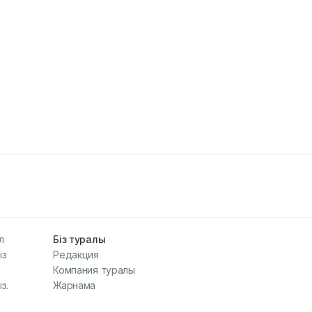
л
Біз туралы
із
Редакция
Компания туралы
з.
Жарнама