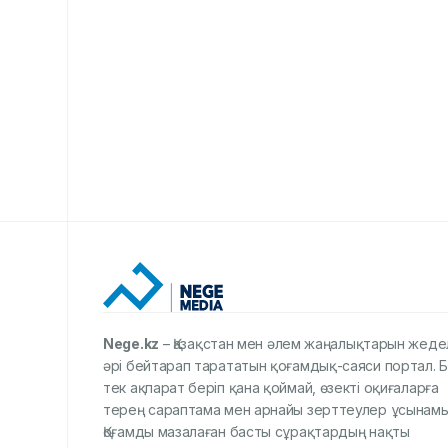
Nege.kz
– Қазақстан мен әлем жаңалықтарын жеде
әрі бейтарап тарататын қоғамдық-саяси портал. Б
тек ақпарат беріп қана қоймай, өзекті оқиғаларға
терең сараптама мен арнайы зерттеулер ұсынамы
Қоғамды мазалаған басты сұрақтардың нақты