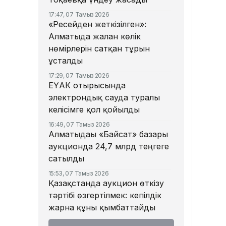
17:47, 07 Тамыз 2026
«Ресейден жеткізілген»:
Алматыда жалған көлік
нөмірлерін сатқан тұрғын
ұсталды
17:29, 07 Тамыз 2026
ЕҮАК отырысында
электрондық сауда туралы
келісімге қол қойылды
16:49, 07 Тамыз 2026
Алматыдағы «Байсат» базары
аукционда 24,7 млрд теңгеге
сатылды
15:53, 07 Тамыз 2026
Қазақстанда аукцион өткізу
тәртібі өзгертілмек: кепілдік
жарна құны қымбаттайды