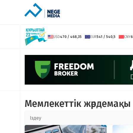
USD
470 / 468,35
EUR
541 / 540,5
CNY
6
Мемлекеттік жәрдемақы