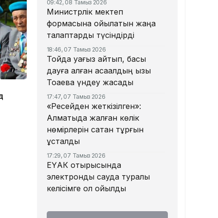
09:42, 08 Тамыз 2026
Министрлік мектеп
формасына қойылатын жаңа
талаптарды түсіндірді
18:46, 07 Тамыз 2026
Тойда уағыз айтып, басы
дауға қалған ақсақалдың қызы
Тоқаевқа үндеу жасады
д
17:47, 07 Тамыз 2026
«Ресейден жеткізілген»:
Алматыда жалған көлік
нөмірлерін сатқан тұрғын
ұсталды
17:29, 07 Тамыз 2026
ЕҮАК отырысында
электрондық сауда туралы
келісімге қол қойылды