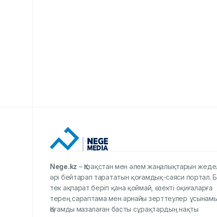
Nege.kz
– Қазақстан мен әлем жаңалықтарын жеде
әрі бейтарап тарататын қоғамдық-саяси портал. Б
тек ақпарат беріп қана қоймай, өзекті оқиғаларға
терең сараптама мен арнайы зерттеулер ұсынамы
Қоғамды мазалаған басты сұрақтардың нақты