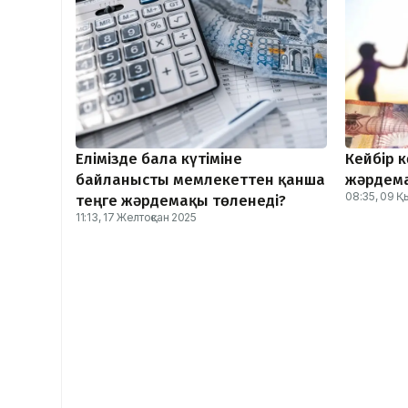
Елімізде бала күтіміне
Кейбір 
байланысты мемлекеттен қанша
жәрдема
08:35, 09 Қ
теңге жәрдемақы төленеді?
11:13, 17 Желтоқсан 2025