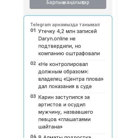
Барлық жаңалықтар
Telegram арнамызда танымал
01
Утечку 4,2 млн записей
Daryn.online не
подтвердили, но
компанию оштрафовали
02
«Не контролировал
должным образом»:
владелец «Центра плова»
дал показания в суде
03
Карин заступился за
артистов и осудил
мужчину, назвавшего
певцов «глашатаями
шайтана»
04
В Алматы подростка