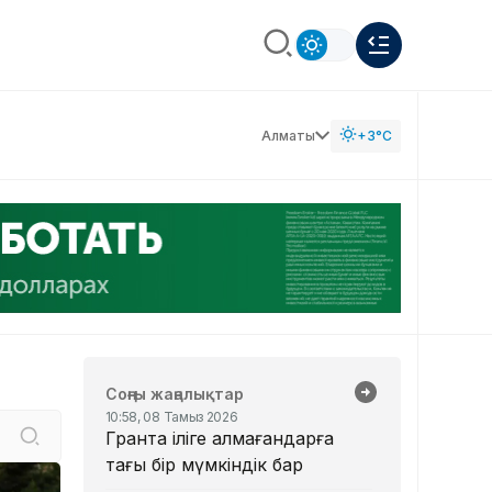
Алматы
+3°C
Соңғы жаңалықтар
10:58, 08 Тамыз 2026
Грантқа іліге алмағандарға
тағы бір мүмкіндік бар