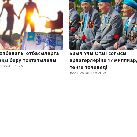
көпбалалы отбасыларға
Биыл Ұлы Отан соғысы
қы беру тоқтатылады
ардагерлеріне 17 миллиар
ыркүйек 2025
теңге төленеді
15:29, 25 Қаңтар 2025