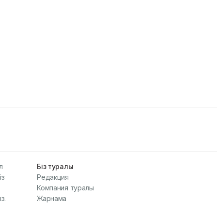
л
Біз туралы
із
Редакция
Компания туралы
з.
Жарнама