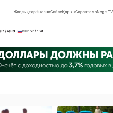
Жаңалықтар
Нысана
Сөйлe
Қаржы
Сараптама
Nege TV
9,7 / 69,69
RUB
5,57 / 5,58