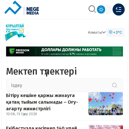
Алматы
+3°C
Мектеп түлектері
Бітіру кешіне қаржы жинауға
қатаң тыйым салынады – Оғу-
ағарту министрлігі
10:08, 13 Сәуір 2026
Екібастұзда кәсіпкер 140 ұпай