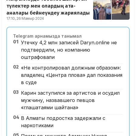
түлектер мен олардың ата-
аналары бейнеүндеу жариялады
17:10, 26 Мамыр 2024
Telegram арнамызда танымал
01
Утечку 4,2 млн записей Daryn.online не
подтвердили, но компанию
оштрафовали
02
«Не контролировал должным образом»:
владелец «Центра плова» дал показания
в суде
03
Карин заступился за артистов и осудил
мужчину, назвавшего певцов
«глашатаями шайтана»
04
В Алматы подростка задержали с
наркотиками
05