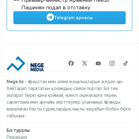
Премьер-министр Армении Никол
Пашинян подал в отставку
Telegram арнасы
Nege.kz
– Қазақстан мен әлем жаңалықтарын жедел әрі
бейтарап тарататын қоғамдық-саяси портал. Біз тек
ақпарат беріп қана қоймай, өзекті оқиғаларға терең
сараптама мен арнайы зерттеулер ұсынамыз. Қоғамды
мазалаған басты сұрақтардың нақты жауабын бізбен бірге
табыңыз.
Біз туралы
Редакция