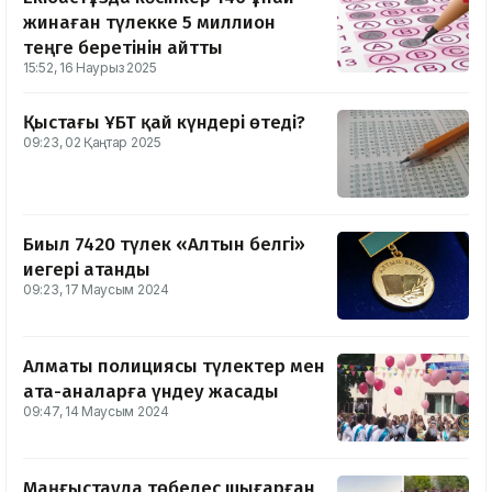
жинаған түлекке 5 миллион
теңге беретінін айтты
15:52, 16 Наурыз 2025
Қыстағы ҰБТ қай күндері өтеді?
09:23, 02 Қаңтар 2025
Биыл 7420 түлек «Алтын белгі»
иегері атанды
09:23, 17 Маусым 2024
Алматы полициясы түлектер мен
ата-аналарға үндеу жасады
09:47, 14 Маусым 2024
Маңғыстауда төбелес шығарған