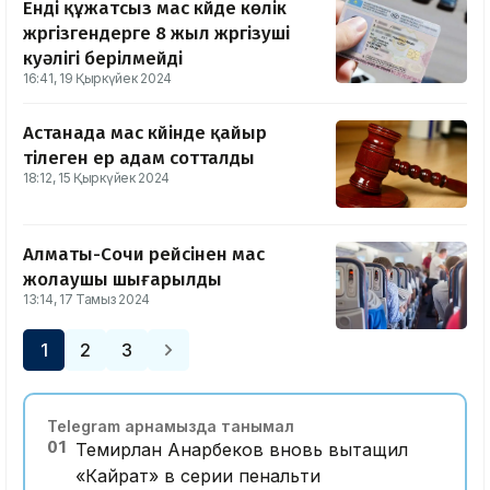
Енді құжатсыз мас күйде көлік
жүргізгендерге 8 жыл жүргізуші
куәлігі берілмейді
16:41, 19 Қыркүйек 2024
Астанада мас күйінде қайыр
тілеген ер адам сотталды
18:12, 15 Қыркүйек 2024
Алматы-Сочи рейсінен мас
жолаушы шығарылды
13:14, 17 Тамыз 2024
1
2
3
Telegram арнамызда танымал
01
Темирлан Анарбеков вновь вытащил
«Кайрат» в серии пенальти