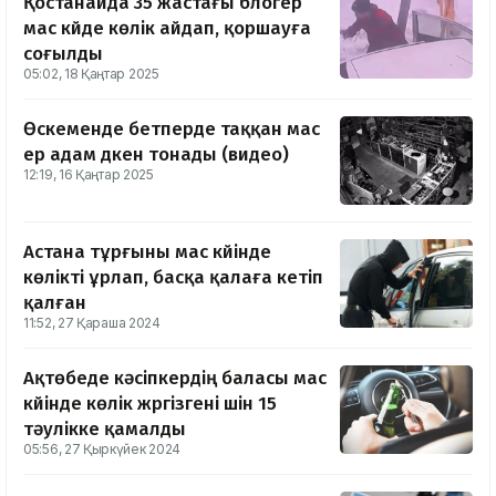
Қостанайда 35 жастағы блогер
мас күйде көлік айдап, қоршауға
соғылды
05:02, 18 Қаңтар 2025
Өскеменде бетперде таққан мас
ер адам дүкен тонады (видео)
12:19, 16 Қаңтар 2025
Астана тұрғыны мас күйінде
көлікті ұрлап, басқа қалаға кетіп
қалған
11:52, 27 Қараша 2024
Ақтөбеде кәсіпкердің баласы мас
күйінде көлік жүргізгені үшін 15
тәулікке қамалды
05:56, 27 Қыркүйек 2024