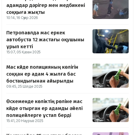
адамдар дәрігер мен медбикені
соққыға жықты
10:14, 16 Сәуір 2026
Петропавлда мас еркек
автобуста 12 жастағы оқушыны
ұрып кетті
15:07, 05 Қазан 2025
Мас күйде полицияның көлігін
соққан ер адам 4 жылға бас
бостандығынан айырылды
09:45, 25 Шілде 2025
Өскеменде көліктің рөліне мас
күйде отырған ер адамды әйелі
полицейлерге ұстап берді
15:41, 20 Наурыз 2025