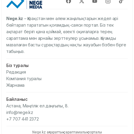
Nege.kz
– Қазақстан мен әлем жаңалықтарын жедел әрі
бейтарап тарататын қоғамдық-саяси портал. Біз тек
ақпарат беріп қана қоймай, өзекті оқиғаларға терең
сараптама мен арнайы зерттеулер ұсынамыз. Қоғамды
мазалаған басты сұрақтардың нақты жауабын бізбен бірге
табыңыз.
Біз туралы
Редакция
Компания туралы
Жарнама
Байланыс
Астана, Мәңгілік ел даңғылы, 8.
info@nege.kz
+7 707 441 2372
Nege.kz ақпараттық-сараптамалық порталы