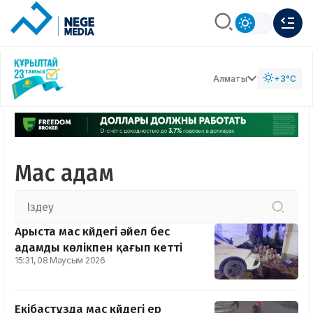
Алматы
+3°C
Мас адам
Арыста мас күйдегі әйел бес
адамды көлікпен қағып кетті
15:31, 08 Маусым 2026
Екібастұзда мас күйдегі ер