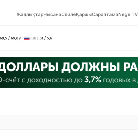
Жаңалықтар
Нысана
Сөйлe
Қаржы
Сараптама
Nege TV
69,5 / 69,89
RUB
5,61 / 5,6