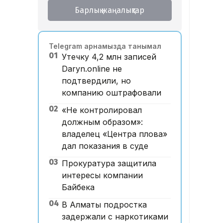
Барлық жаңалықтар
Telegram арнамызда танымал
01
Утечку 4,2 млн записей
Daryn.online не
подтвердили, но
компанию оштрафовали
02
«Не контролировал
должным образом»:
владелец «Центра плова»
дал показания в суде
03
Прокуратура защитила
интересы компании
Байбека
04
В Алматы подростка
задержали с наркотиками