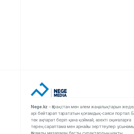
Nege.kz
– Қазақстан мен әлем жаңалықтарын жеде
әрі бейтарап тарататын қоғамдық-саяси портал. Б
тек ақпарат беріп қана қоймай, өзекті оқиғаларға
терең сараптама мен арнайы зерттеулер ұсынамы
Қоғамды мазалаған басты сұрақтардың нақты