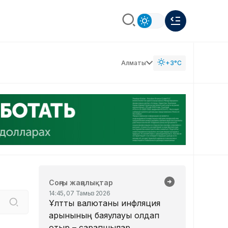
Алматы
+3°C
Соңғы жаңалықтар
14:45, 07 Тамыз 2026
Ұлттық валютаны инфляция
қарқынының баяулауы қолдап
отыр – сарапшылар