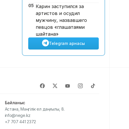
05
Карин заступился за
артистов и осудил
мужчину, назвавшего
певцов «глашатаями
шайтана»
Telegram арнасы
Байланыс
Астана, Мәңгілік ел даңғылы, 8.
info@nege.kz
+7 707 441 2372