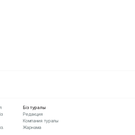
л
Біз туралы
із
Редакция
Компания туралы
з.
Жарнама