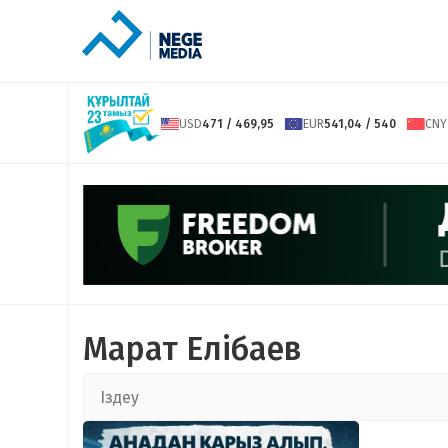
USD
471 / 469,95
EUR
541,04 / 540
CNY
Марат Елібаев