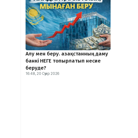
Алу мен беру. Қазақстанның даму
банкі НЕГЕ топырлатып несие
беруде?
16:48, 20 Сәуір 2026