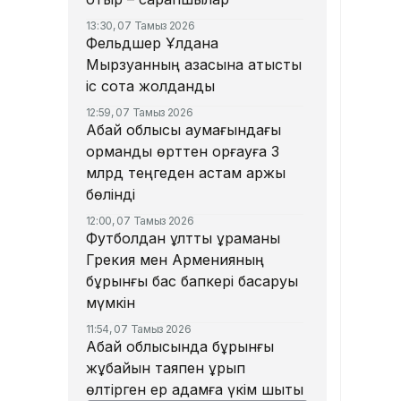
13:30, 07 Тамыз 2026
Фельдшер Ұлдана
Мырзуанның қазасына қатысты
іс сотқа жолданды
12:59, 07 Тамыз 2026
Абай облысы аумағындағы
орманды өрттен қорғауға 3
млрд теңгеден астам қаржы
бөлінді
12:00, 07 Тамыз 2026
Футболдан ұлттық құраманы
Грекия мен Арменияның
бұрынғы бас бапкері басқаруы
мүмкін
11:54, 07 Тамыз 2026
Абай облысында бұрынғы
жұбайын таяқпен ұрып
өлтірген ер адамға үкім шықты