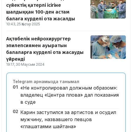
сүйектің қатерлі ісігіне
шалдыққан 100-ден астам
балаға күрделі ота жасалды
10:43, 25 Қаңтар 2025
Ақтөбелік нейрохирургтер
эпилепсиямен ауыратын
балаларға күрделі ота жасауды
үйренді
19:17, 30 Маусым 2024
Telegram арнамызда танымал
01
«Не контролировал должным образом»:
владелец «Центра плова» дал показания
в суде
02
Карин заступился за артистов и осудил
мужчину, назвавшего певцов
«глашатаями шайтана»