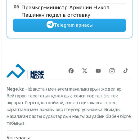
05
Премьер-министр Армении Никол
Пашинян подал в отставку
Telegram арнасы
Nege.kz
– Қазақстан мен әлем жаңалықтарын жедел әрі
бейтарап тарататын қоғамдық-саяси портал. Біз тек
ақпарат беріп қана қоймай, өзекті оқиғаларға терең
сараптама мен арнайы зерттеулер ұсынамыз. Қоғамды
мазалаған басты сұрақтардың нақты жауабын бізбен бірге
табыңыз.
Біз туралы