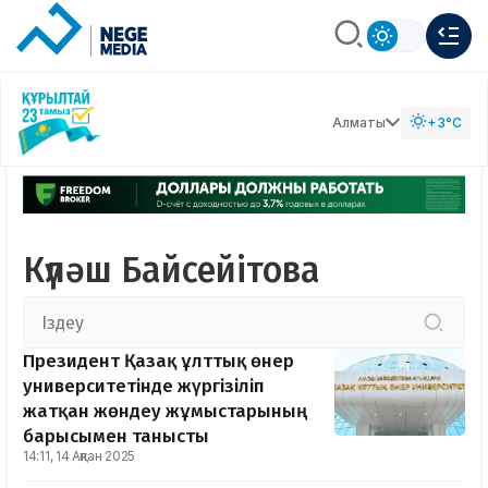
Алматы
+3°C
Күләш Байсейітова
Президент Қазақ ұлттық өнер
университетінде жүргізіліп
жатқан жөндеу жұмыстарының
барысымен танысты
14:11, 14 Ақпан 2025