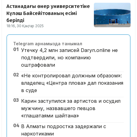
Астанадағы өнер университетіне
Күләш Байсейітованың есімі
берілді
18:16, 30 Қаңтар 2025
Telegram арнамызда танымал
01
Утечку 4,2 млн записей Daryn.online не
подтвердили, но компанию
оштрафовали
02
«Не контролировал должным образом»:
владелец «Центра плова» дал показания
в суде
03
Карин заступился за артистов и осудил
мужчину, назвавшего певцов
«глашатаями шайтана»
04
В Алматы подростка задержали с
наркотиками