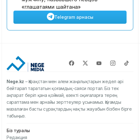
«глашатаями шайтана»
Telegram арнасы
Nege.kz
– Қазақстан мен әлем жаңалықтарын жедел әрі
бейтарап тарататын қоғамдық-саяси портал. Біз тек
ақпарат беріп қана қоймай, өзекті оқиғаларға терең
сараптама мен арнайы зерттеулер ұсынамыз. Қоғамды
мазалаған басты сұрақтардың нақты жауабын бізбен бірге
табыңыз.
Біз туралы
Редакция