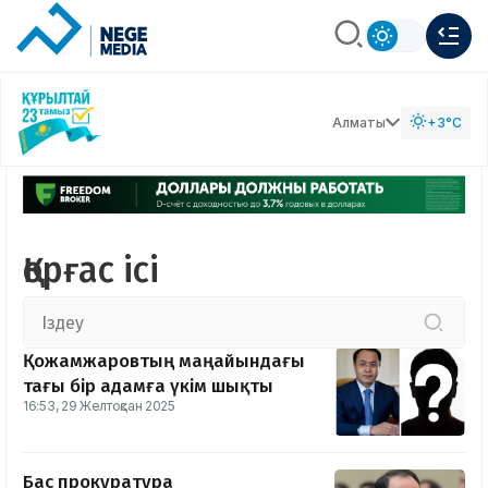
Алматы
+3°C
Қорғас ісі
Қожамжаровтың маңайындағы
тағы бір адамға үкім шықты
16:53, 29 Желтоқсан 2025
Бас прокуратура