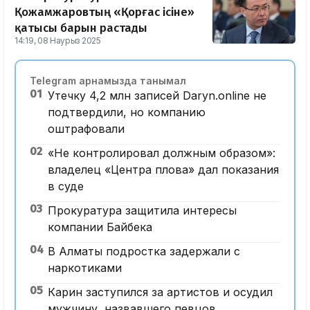
Қожамжаровтың «Қорғас ісіне»
қатысы барын растады
14:19, 08 Наурыз 2025
Telegram арнамызда танымал
01
Утечку 4,2 млн записей Daryn.online не
подтвердили, но компанию
оштрафовали
02
«Не контролировал должным образом»:
владелец «Центра плова» дал показания
в суде
03
Прокуратура защитила интересы
компании Байбека
04
В Алматы подростка задержали с
наркотиками
05
Карин заступился за артистов и осудил
мужчину, назвавшего певцов