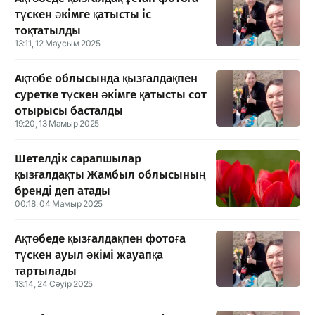
түскен әкімге қатысты іс
тоқтатылды
13:11, 12 Маусым 2025
Ақтөбе облысында қызғалдақпен
суретке түскен әкімге қатысты сот
отырысы басталды
19:20, 13 Мамыр 2025
Шетелдік сарапшылар
қызғалдақты Жамбыл облысының
бренді деп атады
00:18, 04 Мамыр 2025
Ақтөбеде қызғалдақпен фотоға
түскен ауыл әкімі жауапқа
тартылады
13:14, 24 Сәуір 2025