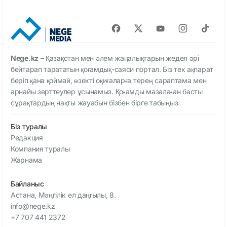
Nege.kz
– Қазақстан мен әлем жаңалықтарын жедел әрі
бейтарап тарататын қоғамдық-саяси портал. Біз тек ақпарат
беріп қана қоймай, өзекті оқиғаларға терең сараптама мен
арнайы зерттеулер ұсынамыз. Қоғамды мазалаған басты
сұрақтардың нақты жауабын бізбен бірге табыңыз.
Біз туралы
Редакция
Компания туралы
Жарнама
Байланыс
Астана, Мәңгілік ел даңғылы, 8.
info@nege.kz
+7 707 441 2372