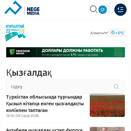
Алматы
+3°C
Қызғалдақ
Түркістан облысында тұрғындар
Қызыл кітапқа енген қызғалдақты
көлікпен таптаған
15:14, 09 Сәуір 2026
Ақтөбеде қызғалдақ ұстап фотоға