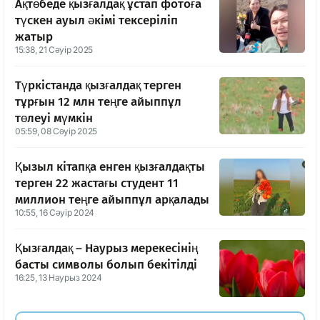
Ақтөбеде қызғалдақ ұстап фотоға
түскен ауыл әкімі тексеріліп
жатыр
15:38, 21 Сәуір 2025
Түркістанда қызғалдақ терген
тұрғын 12 млн теңге айыппұл
төлеуі мүмкін
05:59, 08 Сәуір 2025
Қызыл кітапқа енген қызғалдақты
терген 22 жастағы студент 11
миллион теңге айыппұл арқалады
10:55, 16 Сәуір 2024
Қызғалдақ – Наурыз мерекесінің
басты символы болып бекітілді
16:25, 13 Наурыз 2024