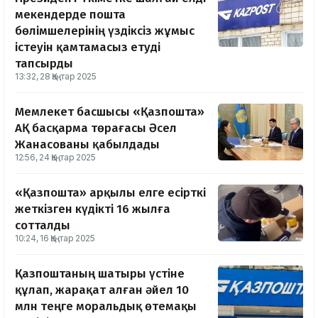
мекендерде пошта
бөлімшелерінің үздіксіз жұмыс
істеуін қамтамасыз етуді
тапсырды
13:32, 28 Қаңтар 2025
Мемлекет басшысы «Қазпошта»
АҚ басқарма төрағасы Әсел
Жанасованы қабылдады
12:56, 24 Қаңтар 2025
«Қазпошта» арқылы елге есірткі
жеткізген күдікті 16 жылға
сотталды
10:24, 16 Қаңтар 2025
Қазпоштаның шатыры үстіне
құлап, жарақат алған әйел 10
млн теңге моральдық өтемақы