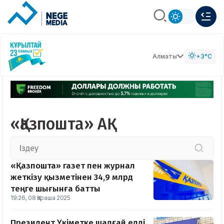
Алматы
+3°C
«Қазпошта» АҚ
«Қазпошта» газет пен журнал
жеткізу қызметінен 34,9 млрд
теңге шығынға батты
19:26, 08 Қараша 2025
Президент Үкіметке шалғай елді