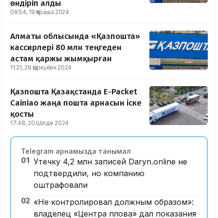
өндіріп алды
09:54, 19 Қараша 2024
Алматы облысында «Қазпошта»
кассирлері 80 млн теңгеден
астам қаржы жымқырған
11:21, 26 Қыркүйек 2024
Қазпошта Қазақстанда E-Packet
Cainiao жаңа пошта арнасын іске
қосты
17:48, 20 Шілде 2024
Telegram арнамызда танымал
01
Утечку 4,2 млн записей Daryn.online не
подтвердили, но компанию
оштрафовали
02
«Не контролировал должным образом»:
владелец «Центра плова» дал показания