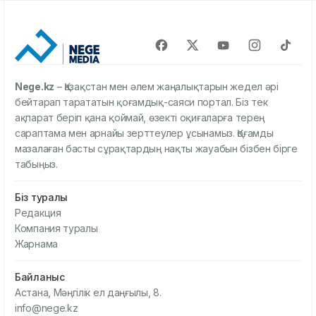
Nege.kz
– Қазақстан мен әлем жаңалықтарын жедел әрі
бейтарап тарататын қоғамдық-саяси портал. Біз тек
ақпарат беріп қана қоймай, өзекті оқиғаларға терең
сараптама мен арнайы зерттеулер ұсынамыз. Қоғамды
мазалаған басты сұрақтардың нақты жауабын бізбен бірге
табыңыз.
Біз туралы
Редакция
Компания туралы
Жарнама
Байланыс
Астана, Мәңгілік ел даңғылы, 8.
info@nege.kz