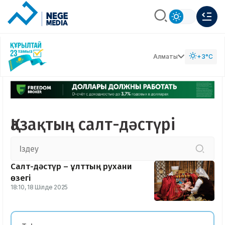
Алматы
+3°C
Қазақтың салт-дәстүрі
Салт-дәстүр – ұлттың рухани
өзегі
18:10, 18 Шілде 2025