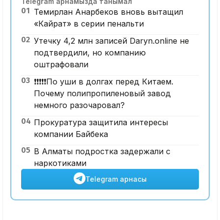
Telegram арнамызда танымал
01
Темирлан Анарбеков вновь вытащил
«Кайрат» в серии пенальти
02
Утечку 4,2 млн записей Daryn.online не
подтвердили, но компанию
оштрафовали
03
❗️❗️❗️❗️❗️По уши в долгах перед Китаем.
Почему полипропиленовый завод
немного разочаровал?
04
Прокуратура защитила интересы
компании Байбека
05
В Алматы подростка задержали с
наркотиками
Telegram арнасы