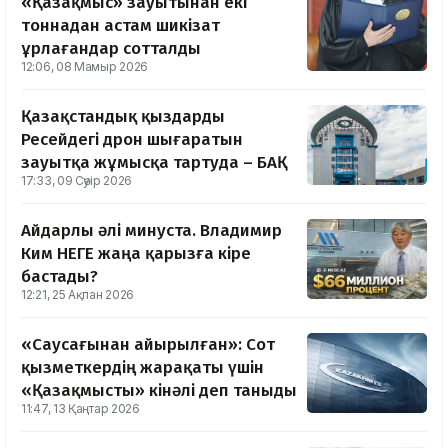
«Қазақмыс» зауытынан екі
тоннадан астам шикізат
ұрлағандар сотталды
12:06, 08 Мамыр 2026
Қазақстандық қыздарды
Ресейдегі дрон шығаратын
зауытқа жұмысқа тартуда – БАҚ
17:33, 09 Сәуір 2026
Айдарлы әлі минуста. Владимир
Ким НЕГЕ жаңа қарызға кіре
бастады?
12:21, 25 Ақпан 2026
«Саусағынан айырылған»: Сот
қызметкердің жарақаты үшін
«Қазақмысты» кінәлі деп таныды
11:47, 13 Қаңтар 2026