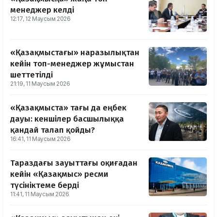
менеджер келді
12:17, 12 Маусым 2026
«Қазақмыстағы» наразылықтан
кейін топ-менеджер жұмыстан
шеттетілді
21:19, 11 Маусым 2026
«Қазақмыста» тағы да еңбек
дауы: кеншілер басшылыққа
қандай талап қойды?
16:41, 11 Маусым 2026
Тараздағы зауыттағы оқиғадан
кейін «Қазақмыс» ресми
түсініктеме берді
11:41, 11 Маусым 2026