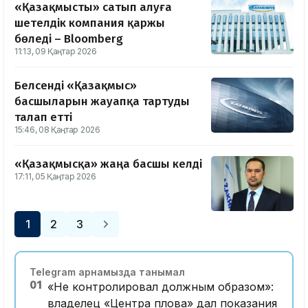
«Қазақмысты» сатып алуға
шетелдік компания қаржы
бөледі – Bloomberg
11:13, 09 Қаңтар 2026
Белсенді «Қазақмыс»
басшыларын жауапқа тартуды
талап етті
15:46, 08 Қаңтар 2026
«Қазақмысқа» жаңа басшы келді
17:11, 05 Қаңтар 2026
1
2
3
Telegram арнамызда танымал
01
«Не контролировал должным образом»:
владелец «Центра плова» дал показания