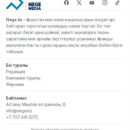
Nege.kz
– Қазақстан мен әлем жаңалықтарын жедел әрі
бейтарап тарататын қоғамдық-саяси портал. Біз тек
ақпарат беріп қана қоймай, өзекті оқиғаларға терең
сараптама мен арнайы зерттеулер ұсынамыз. Қоғамды
мазалаған басты сұрақтардың нақты жауабын бізбен бірге
табыңыз.
Біз туралы
Редакция
Компания туралы
Жарнама
Байланыс
Астана, Мәңгілік ел даңғылы, 8.
info@nege.kz
+7 707 441 2372