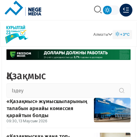
Алматы
+3°C
Қазақмыс
«Қазақмыс» жұмысшыларының
талабын арнайы комиссия
қарайтын болды
09:30, 13 Маусым 2026
«Қазақмысқа» жаңа топ-