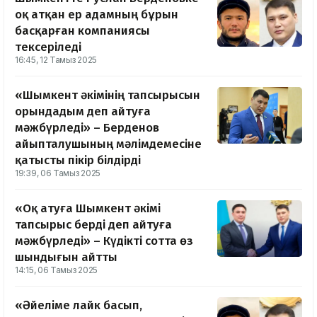
оқ атқан ер адамның бұрын
басқарған компаниясы
тексеріледі
16:45, 12 Тамыз 2025
«Шымкент әкімінің тапсырысын
орындадым деп айтуға
мәжбүрледі» – Берденов
айыпталушының мәлімдемесіне
қатысты пікір білдірді
19:39, 06 Тамыз 2025
«Оқ атуға Шымкент әкімі
тапсырыс берді деп айтуға
мәжбүрледі» – Күдікті сотта өз
шындығын айтты
14:15, 06 Тамыз 2025
«Әйеліме лайк басып,