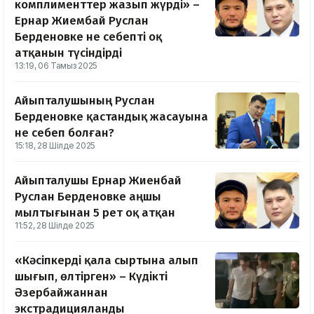
комплименттер жазып жүрді» –
Ернар Жиембай Руслан
Берденовке не себепті оқ
атқанын түсіндірді
13:19, 06 Тамыз 2025
Айыпталушының Руслан
Берденовке қастандық жасауына
не себеп болған?
15:18, 28 Шілде 2025
Айыпталушы Ернар Жиенбай
Руслан Берденовке аңшы
мылтығынан 5 рет оқ атқан
11:52, 28 Шілде 2025
«Кәсіпкерді қала сыртына алып
шығып, өлтірген» – Күдікті
Әзербайжаннан
экстрадицияланды