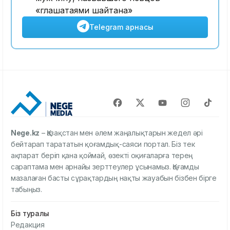
«глашатаями шайтана»
Telegram арнасы
Nege.kz
– Қазақстан мен әлем жаңалықтарын жедел әрі
бейтарап тарататын қоғамдық-саяси портал. Біз тек
ақпарат беріп қана қоймай, өзекті оқиғаларға терең
сараптама мен арнайы зерттеулер ұсынамыз. Қоғамды
мазалаған басты сұрақтардың нақты жауабын бізбен бірге
табыңыз.
Біз туралы
Редакция