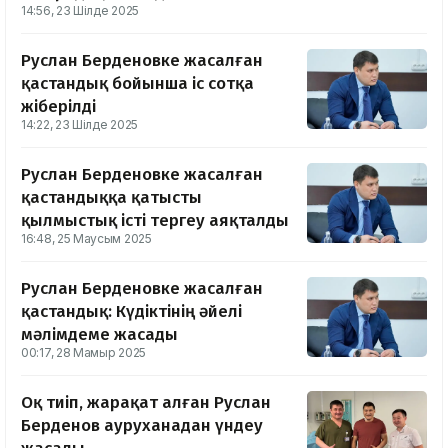
14:56, 23 Шілде 2025
Руслан Берденовке жасалған
қастандық бойынша іс сотқа
жіберілді
14:22, 23 Шілде 2025
Руслан Берденовке жасалған
қастандыққа қатысты
қылмыстық істі тергеу аяқталды
16:48, 25 Маусым 2025
Руслан Берденовке жасалған
қастандық: Күдіктінің әйелі
мәлімдеме жасады
00:17, 28 Мамыр 2025
Оқ тиіп, жарақат алған Руслан
Берденов ауруханадан үндеу