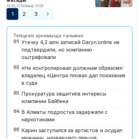
жасады
16:18, 12 Мамыр 2025
1
2
3
Telegram арнамызда танымал
01
Утечку 4,2 млн записей Daryn.online не
подтвердили, но компанию
оштрафовали
02
«Не контролировал должным образом»:
владелец «Центра плова» дал показания
в суде
03
Прокуратура защитила интересы
компании Байбека
04
В Алматы подростка задержали с
наркотиками
05
Карин заступился за артистов и осудил
мужчину, назвавшего певцов