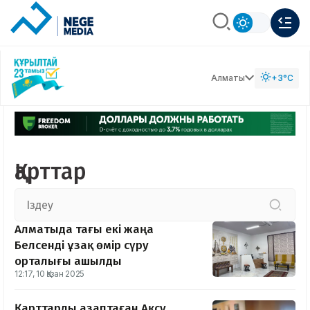
Алматы
+3°C
Қарттар
Алматыда тағы екі жаңа
Белсенді ұзақ өмір сүру
орталығы ашылды
12:17, 10 Қазан 2025
Қарттарды азаптаған Ақсу