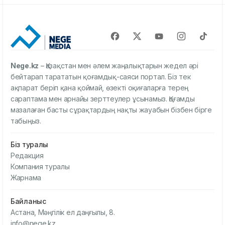
Nege.kz
– Қазақстан мен әлем жаңалықтарын жедел әрі
бейтарап тарататын қоғамдық-саяси портал. Біз тек
ақпарат беріп қана қоймай, өзекті оқиғаларға терең
сараптама мен арнайы зерттеулер ұсынамыз. Қоғамды
мазалаған басты сұрақтардың нақты жауабын бізбен бірге
табыңыз.
Біз туралы
Редакция
Компания туралы
Жарнама
Байланыс
Астана, Мәңгілік ел даңғылы, 8.
info@nege.kz