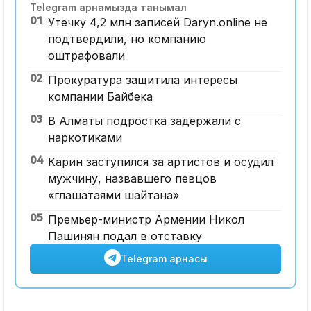
Telegram арнамызда танымал
01
Утечку 4,2 млн записей Daryn.online не
подтвердили, но компанию
оштрафовали
02
Прокуратура защитила интересы
компании Байбека
03
В Алматы подростка задержали с
наркотиками
04
Карин заступился за артистов и осудил
мужчину, назвавшего певцов
«глашатаями шайтана»
05
Премьер-министр Армении Никол
Пашинян подал в отставку
Telegram арнасы