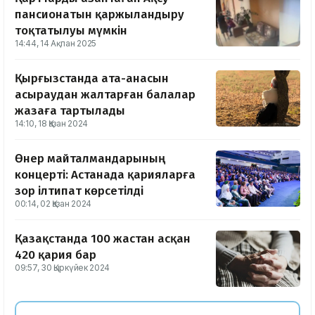
пансионатын қаржыландыру
тоқтатылуы мүмкін
14:44, 14 Ақпан 2025
Қырғызстанда ата-анасын
асыраудан жалтарған балалар
жазаға тартылады
14:10, 18 Қазан 2024
Өнер майталмандарының
концерті: Астанада қарияларға
зор ілтипат көрсетілді
00:14, 02 Қазан 2024
Қазақстанда 100 жастан асқан
420 қария бар
09:57, 30 Қыркүйек 2024