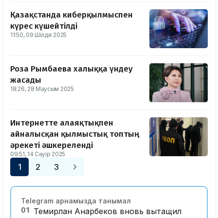
Қазақстанда киберқылмыспен
күрес күшейтілді
11:50, 09 Шілде 2025
Роза Рымбаева халыққа үндеу
жасады
18:26, 28 Маусым 2025
Интернетте алаяқтықпен
айналысқан қылмыстық топтың
әрекеті әшкереленді
09:51, 14 Сәуір 2025
1
2
3
Telegram арнамызда танымал
01
Темирлан Анарбеков вновь вытащил