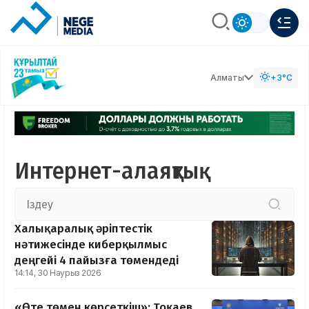
Алматы
+3°C
Интернет-алаяқтық
Халықаралық әріптестік
нәтижесінде киберқылмыс
деңгейі 4 пайызға төмендеді
14:14, 30 Наурыз 2026
«Өте төмен көрсеткіш»: Тоқаев