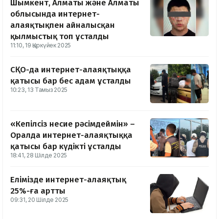
Шымкент, Алматы және Алматы
облысында интернет-
алаяқтықпен айналысқан
қылмыстық топ ұсталды
11:10, 19 Қыркүйек 2025
СҚО-да интернет-алаяқтыққа
қатысы бар бес адам ұсталды
10:23, 13 Тамыз 2025
«Кепілсіз несие рәсімдеймін» –
Оралда интернет-алаяқтыққа
қатысы бар күдікті ұсталды
18:41, 28 Шілде 2025
Елімізде интернет-алаяқтық
25%-ға артты
09:31, 20 Шілде 2025