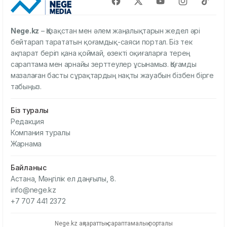
Nege.kz
– Қазақстан мен әлем жаңалықтарын жедел әрі
бейтарап тарататын қоғамдық-саяси портал. Біз тек
ақпарат беріп қана қоймай, өзекті оқиғаларға терең
сараптама мен арнайы зерттеулер ұсынамыз. Қоғамды
мазалаған басты сұрақтардың нақты жауабын бізбен бірге
табыңыз.
Біз туралы
Редакция
Компания туралы
Жарнама
Байланыс
Астана, Мәңгілік ел даңғылы, 8.
info@nege.kz
+7 707 441 2372
Nege.kz ақпараттық-сараптамалық порталы