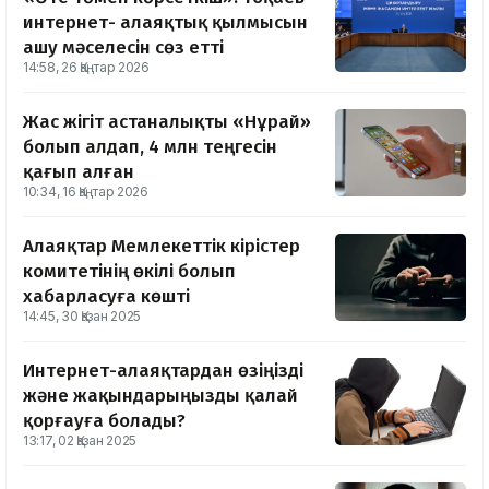
интернет- алаяқтық қылмысын
ашу мәселесін сөз етті
14:58, 26 Қаңтар 2026
Жас жігіт астаналықты «Нұрай»
болып алдап, 4 млн теңгесін
қағып алған
10:34, 16 Қаңтар 2026
Алаяқтар Мемлекеттік кірістер
комитетінің өкілі болып
хабарласуға көшті
14:45, 30 Қазан 2025
Интернет-алаяқтардан өзіңізді
және жақындарыңызды қалай
қорғауға болады?
13:17, 02 Қазан 2025