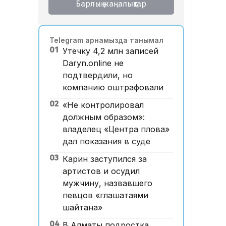
Барлық жаңалықтар
Telegram арнамызда танымал
01
Утечку 4,2 млн записей
Daryn.online не
подтвердили, но
компанию оштрафовали
02
«Не контролировал
должным образом»:
владелец «Центра плова»
дал показания в суде
03
Карин заступился за
артистов и осудил
мужчину, назвавшего
певцов «глашатаями
шайтана»
04
В Алматы подростка