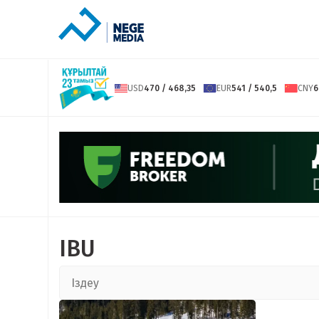
USD
470 / 468,35
EUR
541 / 540,5
CNY
6
IBU