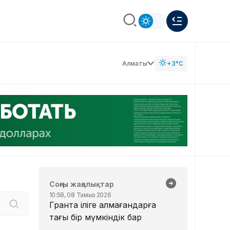
Алматы
+3°C
Соңғы жаңалықтар
10:58, 08 Тамыз 2026
Грантқа іліге алмағандарға
тағы бір мүмкіндік бар