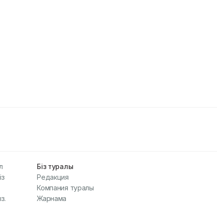
л
Біз туралы
із
Редакция
Компания туралы
з.
Жарнама