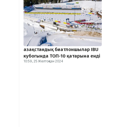
Қазақстандық биатлоншылар IBU
кубогында ТОП-10 қатарына енді
10:59, 25 Желтоқсан 2024