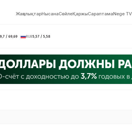
Жаңалықтар
Нысана
Сөйлe
Қаржы
Сараптама
Nege TV
9,7 / 69,69
RUB
5,57 / 5,58