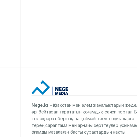
Nege.kz
– Қазақстан мен әлем жаңалықтарын жеде
әрі бейтарап тарататын қоғамдық-саяси портал. Б
тек ақпарат беріп қана қоймай, өзекті оқиғаларға
терең сараптама мен арнайы зерттеулер ұсынамы
Қоғамды мазалаған басты сұрақтардың нақты