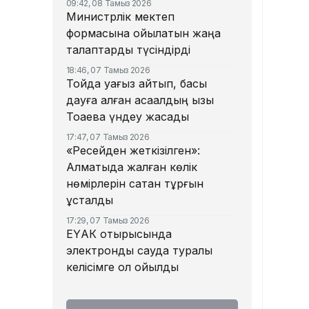
09:42, 08 Тамыз 2026
Министрлік мектеп
формасына қойылатын жаңа
талаптарды түсіндірді
18:46, 07 Тамыз 2026
Тойда уағыз айтып, басы
дауға қалған ақсақалдың қызы
Тоқаевқа үндеу жасады
17:47, 07 Тамыз 2026
«Ресейден жеткізілген»:
Алматыда жалған көлік
нөмірлерін сатқан тұрғын
ұсталды
17:29, 07 Тамыз 2026
ЕҮАК отырысында
электрондық сауда туралы
келісімге қол қойылды