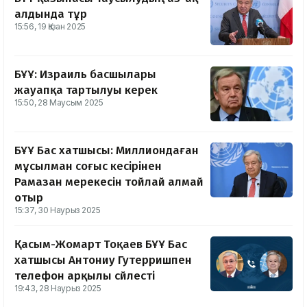
алдында тұр
15:56, 19 Қазан 2025
БҰҰ: Израиль басшылары
жауапқа тартылуы керек
15:50, 28 Маусым 2025
БҰҰ Бас хатшысы: Миллиондаған
мұсылман соғыс кесірінен
Рамазан мерекесін тойлай алмай
отыр
15:37, 30 Наурыз 2025
Қасым-Жомарт Тоқаев БҰҰ Бас
хатшысы Антониу Гутерришпен
телефон арқылы сөйлесті
19:43, 28 Наурыз 2025