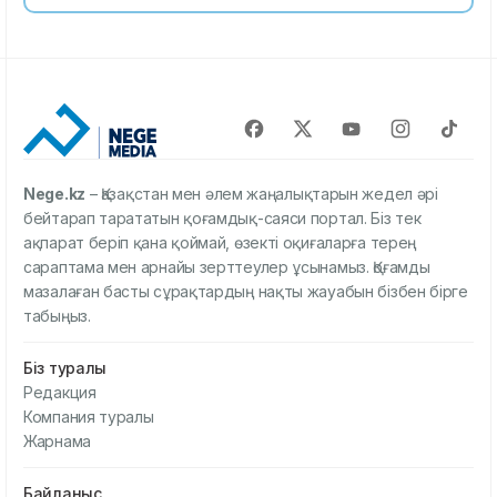
Nege.kz
– Қазақстан мен әлем жаңалықтарын жедел әрі
бейтарап тарататын қоғамдық-саяси портал. Біз тек
ақпарат беріп қана қоймай, өзекті оқиғаларға терең
сараптама мен арнайы зерттеулер ұсынамыз. Қоғамды
мазалаған басты сұрақтардың нақты жауабын бізбен бірге
табыңыз.
Біз туралы
Редакция
Компания туралы
Жарнама
Байланыс