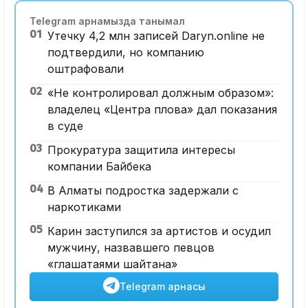
Telegram арнамызда танымал
01
Утечку 4,2 млн записей Daryn.online не
подтвердили, но компанию
оштрафовали
02
«Не контролировал должным образом»:
владелец «Центра плова» дал показания
в суде
03
Прокуратура защитила интересы
компании Байбека
04
В Алматы подростка задержали с
наркотиками
05
Карин заступился за артистов и осудил
мужчину, назвавшего певцов
«глашатаями шайтана»
Telegram арнасы