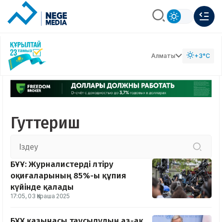
Алматы
+3°C
Гуттериш
БҰҰ: Журналистерді өлтіру
оқиғаларының 85%-ы құпия
күйінде қалады
17:05, 03 Қараша 2025
БҰҰ қазынасы таусылудың аз-ақ