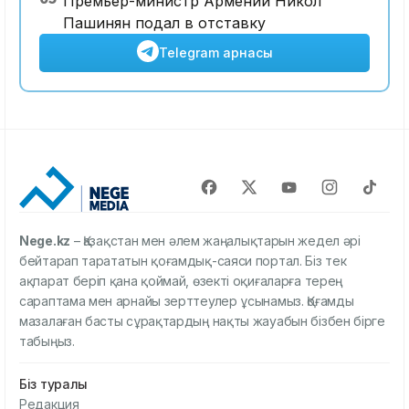
Премьер-министр Армении Никол
Пашинян подал в отставку
Telegram арнасы
Nege.kz
– Қазақстан мен әлем жаңалықтарын жедел әрі
бейтарап тарататын қоғамдық-саяси портал. Біз тек
ақпарат беріп қана қоймай, өзекті оқиғаларға терең
сараптама мен арнайы зерттеулер ұсынамыз. Қоғамды
мазалаған басты сұрақтардың нақты жауабын бізбен бірге
табыңыз.
Біз туралы
Редакция