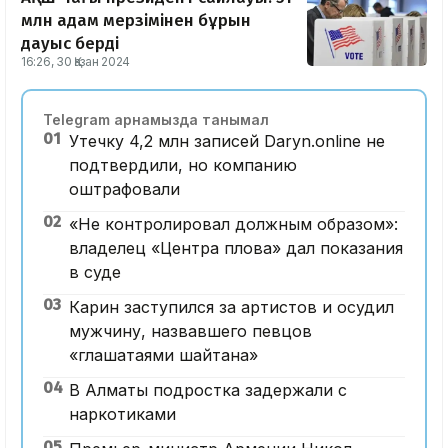
млн адам мерзімінен бұрын
дауыс берді
16:26, 30 Қазан 2024
Telegram арнамызда танымал
01
Утечку 4,2 млн записей Daryn.online не
подтвердили, но компанию
оштрафовали
02
«Не контролировал должным образом»:
владелец «Центра плова» дал показания
в суде
03
Карин заступился за артистов и осудил
мужчину, назвавшего певцов
«глашатаями шайтана»
04
В Алматы подростка задержали с
наркотиками
05