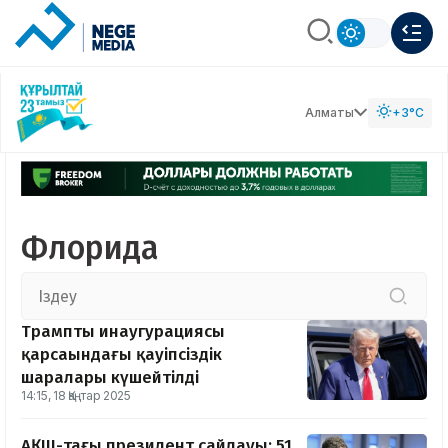
Алматы
+3°C
Флорида
Трамптың инаугурациясы
қарсаңындағы қауіпсіздік
шаралары күшейтілді
14:15, 18 Қаңтар 2025
АҚШ-тағы президент сайлауы: 51