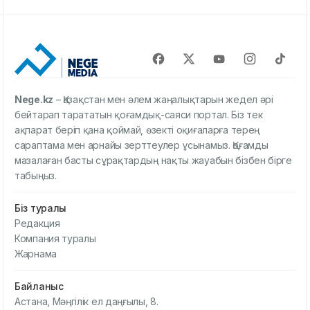
Nege.kz
– Қазақстан мен әлем жаңалықтарын жедел әрі
бейтарап тарататын қоғамдық-саяси портал. Біз тек
ақпарат беріп қана қоймай, өзекті оқиғаларға терең
сараптама мен арнайы зерттеулер ұсынамыз. Қоғамды
мазалаған басты сұрақтардың нақты жауабын бізбен бірге
табыңыз.
Біз туралы
Редакция
Компания туралы
Жарнама
Байланыс
Астана, Мәңгілік ел даңғылы, 8.