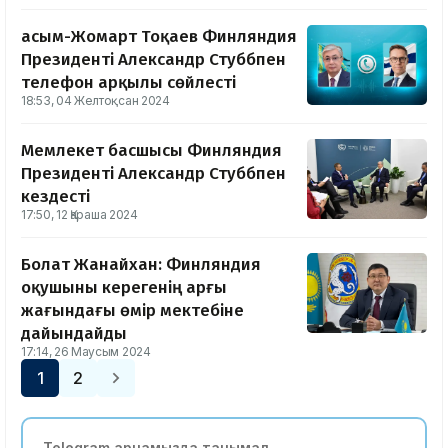
Қасым-Жомарт Тоқаев Финляндия
Президенті Александр Стуббпен
телефон арқылы сөйлесті
18:53, 04 Желтоқсан 2024
Мемлекет басшысы Финляндия
Президенті Александр Стуббпен
кездесті
17:50, 12 Қараша 2024
Болат Жанайхан: Финляндия
оқушыны керегенің арғы
жағындағы өмір мектебіне
дайындайды
17:14, 26 Маусым 2024
1
2
Telegram арнамызда танымал