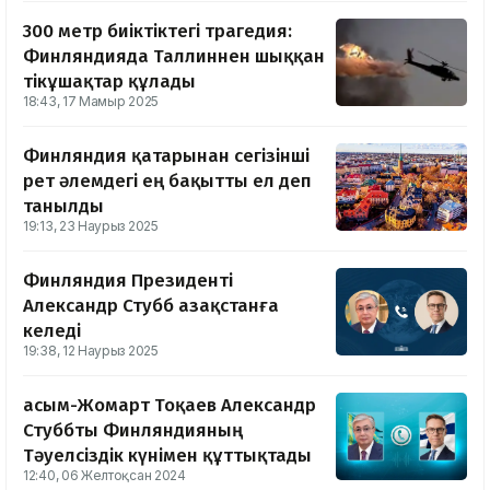
300 метр биіктіктегі трагедия:
Финляндияда Таллиннен шыққан
тікұшақтар құлады
18:43, 17 Мамыр 2025
Финляндия қатарынан сегізінші
рет әлемдегі ең бақытты ел деп
танылды
19:13, 23 Наурыз 2025
Финляндия Президенті
Александр Стубб Қазақстанға
келеді
19:38, 12 Наурыз 2025
Қасым-Жомарт Тоқаев Александр
Стуббты Финляндияның
Тәуелсіздік күнімен құттықтады
12:40, 06 Желтоқсан 2024