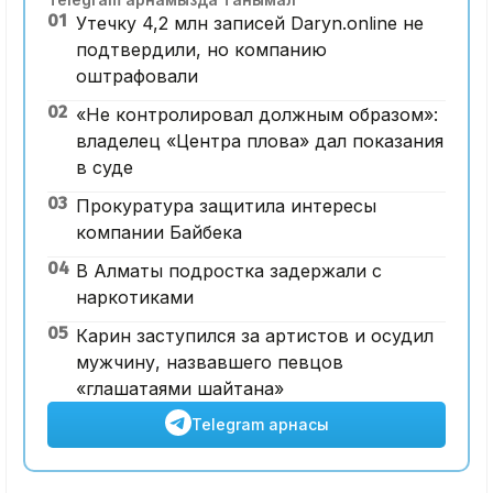
01
Утечку 4,2 млн записей Daryn.online не
подтвердили, но компанию
оштрафовали
02
«Не контролировал должным образом»:
владелец «Центра плова» дал показания
в суде
03
Прокуратура защитила интересы
компании Байбека
04
В Алматы подростка задержали с
наркотиками
05
Карин заступился за артистов и осудил
мужчину, назвавшего певцов
«глашатаями шайтана»
Telegram арнасы