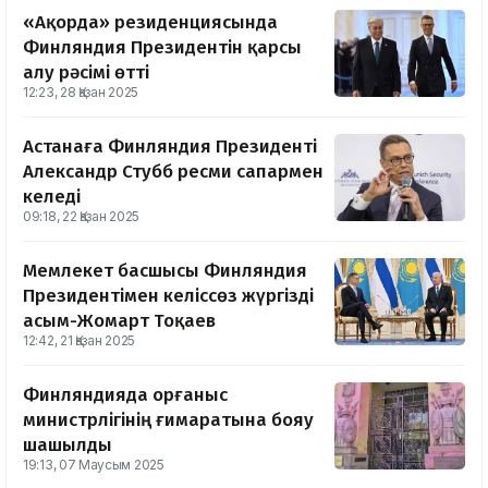
«Ақорда» резиденциясында
Финляндия Президентін қарсы
алу рәсімі өтті
12:23, 28 Қазан 2025
Астанаға Финляндия Президенті
Александр Стубб ресми сапармен
келеді
09:18, 22 Қазан 2025
Мемлекет басшысы Финляндия
Президентімен келіссөз жүргізді
Қасым-Жомарт Тоқаев
12:42, 21 Қазан 2025
Финляндияда Қорғаныс
министрлігінің ғимаратына бояу
шашылды
19:13, 07 Маусым 2025