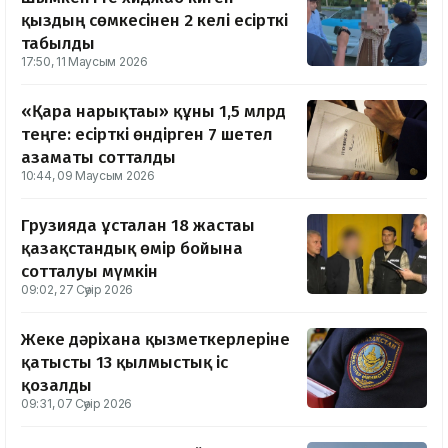
қыздың сөмкесінен 2 келі есірткі
табылды
17:50, 11 Маусым 2026
«Қара нарықтағы» құны 1,5 млрд
теңге: есірткі өндірген 7 шетел
азаматы сотталды
10:44, 09 Маусым 2026
Грузияда ұсталған 18 жастағы
қазақстандық өмір бойына
сотталуы мүмкін
09:02, 27 Сәуір 2026
Жеке дәріхана қызметкерлеріне
қатысты 13 қылмыстық іс
қозғалды
09:31, 07 Сәуір 2026