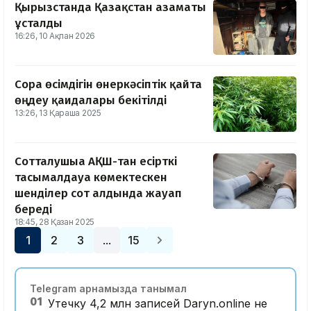
Қырғызстанда Қазақстан азаматы
ұсталды
16:26, 10 Ақпан 2026
Cора өсімдігін өнеркәсіптік қайта
өңдеу қағидалары бекітілді
13:26, 13 Қараша 2025
Сотталушыға АҚШ-тан есірткі
тасымалдауға көмектескен
шенділер сот алдында жауап
береді
18:45, 28 Қазан 2025
1
2
3
15
…
Telegram арнамызда танымал
01
Утечку 4,2 млн записей Daryn.online не