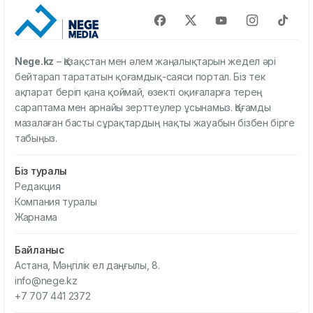
Nege.kz
– Қазақстан мен әлем жаңалықтарын жедел әрі
бейтарап тарататын қоғамдық-саяси портал. Біз тек
ақпарат беріп қана қоймай, өзекті оқиғаларға терең
сараптама мен арнайы зерттеулер ұсынамыз. Қоғамды
мазалаған басты сұрақтардың нақты жауабын бізбен бірге
табыңыз.
Біз туралы
Редакция
Компания туралы
Жарнама
Байланыс
Астана, Мәңгілік ел даңғылы, 8.
info@nege.kz
+7 707 441 2372