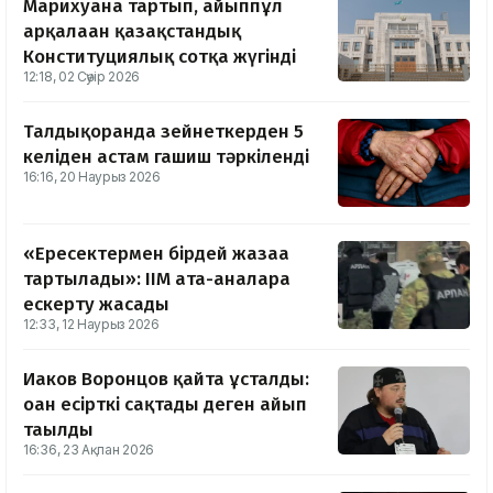
Марихуана тартып, айыппұл
арқалаған қазақстандық
Конституциялық сотқа жүгінді
12:18, 02 Сәуір 2026
Талдықорғанда зейнеткерден 5
келіден астам гашиш тәркіленді
16:16, 20 Наурыз 2026
«Ересектермен бірдей жазаға
тартылады»: ІІМ ата-аналарға
ескерту жасады
12:33, 12 Наурыз 2026
Иаков Воронцов қайта ұсталды:
оған есірткі сақтады деген айып
тағылды
16:36, 23 Ақпан 2026