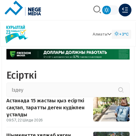
Алматы
+3°C
Есірткі
Астанада 15 жастағы қыз есірткі
сақтап, таратты деген күдікпен
ұсталды
09:57, 22 Шілде 2026
Шымкентте хиджаб киген