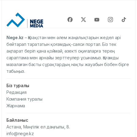
Nege.kz
– Қазақстан мен әлем жаңалықтарын жедел әрі
бейтарап тарататын қоғамдық-саяси портал. Біз тек
ақпарат беріп қана қоймай, өзекті оқиғаларға терең
сараптама мен арнайы зерттеулер ұсынамыз. Қоғамды
мазалаған басты сұрақтардың нақты жауабын бізбен бірге
табыңыз.
Біз туралы
Редакция
Компания туралы
Жарнама
Байланыс
Астана, Мәңгілік ел даңғылы, 8.
info@nege.kz