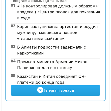
Telegram арнамызда танымал
01
«Не контролировал должным образом»:
владелец «Центра плова» дал показания
в суде
02
Карин заступился за артистов и осудил
мужчину, назвавшего певцов
«глашатаями шайтана»
03
В Алматы подростка задержали с
наркотиками
04
Премьер-министр Армении Никол
Пашинян подал в отставку
05
Казахстан и Китай объединят QR-
платежи до конца года
Telegram арнасы