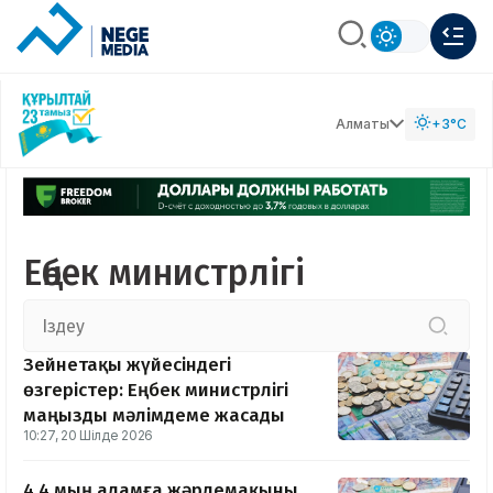
Алматы
+3°C
Еңбек министрлігі
Зейнетақы жүйесіндегі
өзгерістер: Еңбек министрлігі
маңызды мәлімдеме жасады
10:27, 20 Шілде 2026
4,4 мың адамға жәрдемақыны