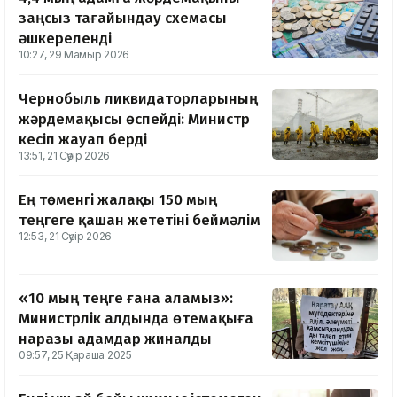
заңсыз тағайындау схемасы
әшкереленді
10:27, 29 Мамыр 2026
Чернобыль ликвидаторларының
жәрдемақысы өспейді: Министр
кесіп жауап берді
13:51, 21 Сәуір 2026
Ең төменгі жалақы 150 мың
теңгеге қашан жететіні беймәлім
12:53, 21 Сәуір 2026
«10 мың теңге ғана аламыз»:
Министрлік алдында өтемақыға
наразы адамдар жиналды
09:57, 25 Қараша 2025