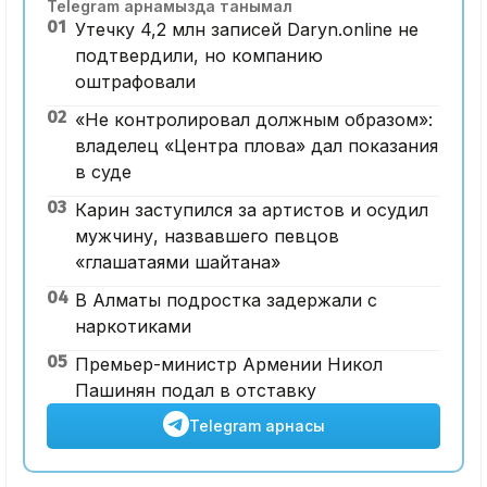
Telegram арнамызда танымал
01
Утечку 4,2 млн записей Daryn.online не
подтвердили, но компанию
оштрафовали
02
«Не контролировал должным образом»:
владелец «Центра плова» дал показания
в суде
03
Карин заступился за артистов и осудил
мужчину, назвавшего певцов
«глашатаями шайтана»
04
В Алматы подростка задержали с
наркотиками
05
Премьер-министр Армении Никол
Пашинян подал в отставку
Telegram арнасы