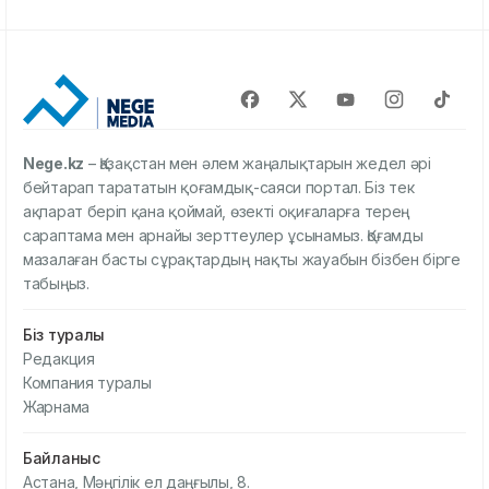
Nege.kz
– Қазақстан мен әлем жаңалықтарын жедел әрі
бейтарап тарататын қоғамдық-саяси портал. Біз тек
ақпарат беріп қана қоймай, өзекті оқиғаларға терең
сараптама мен арнайы зерттеулер ұсынамыз. Қоғамды
мазалаған басты сұрақтардың нақты жауабын бізбен бірге
табыңыз.
Біз туралы
Редакция
Компания туралы
Жарнама
Байланыс
Астана, Мәңгілік ел даңғылы, 8.